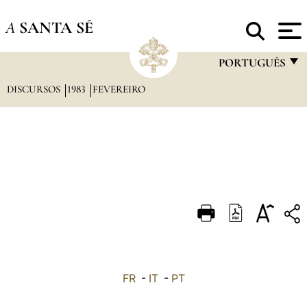
A
SANTA SÉ
PORTUGUÊS
DISCURSOS
1983
FEVEREIRO
FRANÇAIS
ENGLISH
ITALIANO
PORTUGUÊS
ESPAÑOL
DEUTSCH
POLSKI
العربيّة
FR
-
IT
-
PT
中文