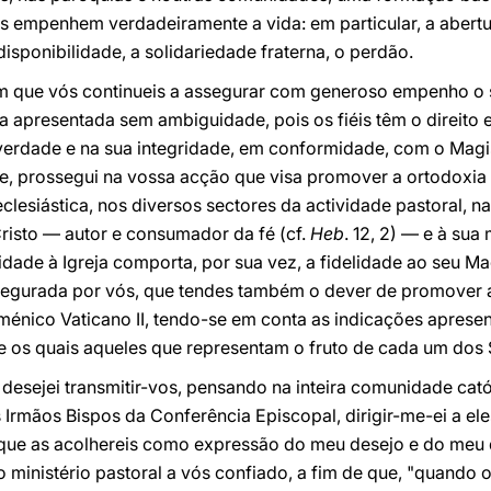
es empenhem verdadeiramente a vida: em particular, a abertura
disponibilidade, a solidariedade fraterna, o perdão.
bém que vós continueis a assegurar com generoso empenho o 
eja apresentada sem ambiguidade, pois os fiéis têm o direito
erdade e na sua integridade, em conformidade, com o Magis
e, prossegui na vossa acção que visa promover a ortodoxia 
clesiástica, nos diversos sectores da actividade pastoral, n
Cristo — autor e consumador da fé (cf.
Heb
. 12, 2) — e à su
elidade à Igreja comporta, por sua vez, a fidelidade ao seu Ma
egurada por vós, que tendes também o dever de promover a
ménico Vaticano II, tendo-se em conta as indicações apresen
re os quais aqueles que representam o fruto de cada um dos
 desejei transmitir-vos, pensando na inteira comunidade cató
Irmãos Bispos da Conferência Episcopal, dirigir-me-ei a el
que as acolhereis como expressão do meu desejo e do meu 
o ministério pastoral a vós confiado, a fim de que, "quando 