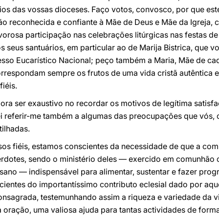
ios das vossas dioceses. Faço votos, convosco, por que est
o reconhecida e confiante à Mãe de Deus e Mãe da Igreja, 
orosa participação nas celebrações litúrgicas nas festas d
 seus santuários, em particular ao de Marija Bistrica, que 
sso Eucarístico Nacional; peço também a Maria, Mãe de ca
respondam sempre os frutos de uma vida cristã autêntica 
iéis.
ra ser exaustivo no recordar os motivos de legítima satisfa
i referir-me também a algumas das preocupações que vós, 
ilhadas.
os fiéis, estamos conscientes da necessidade de que a com
erdotes, sendo o ministério deles — exercido em comunhão 
sano — indispensável para alimentar, sustentar e fazer progre
entes do importantíssimo contributo eclesial dado por aq
nsagrada, testemunhando assim a riqueza e variedade da vi
 oração, uma valiosa ajuda para tantas actividades de forma