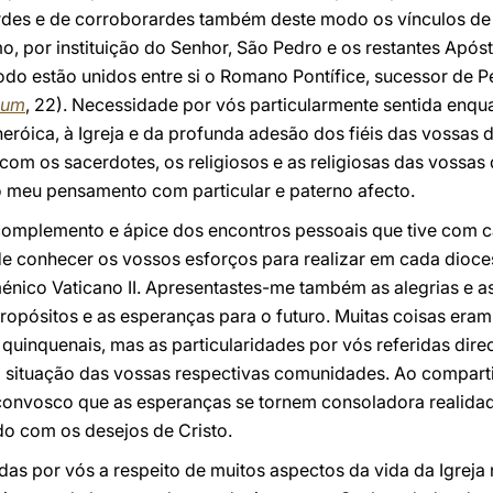
rdes e de corroborardes também deste modo os vínculos de
mo, por instituição do Senhor, São Pedro e os restantes Apó
odo estão unidos entre si o Romano Pontífice, sucessor de P
ium
, 22). Necessidade por vós particularmente sentida enq
 heróica, à Igreja e da profunda adesão dos fiéis das vossas
com os sacerdotes, os religiosos e as religiosas das vossas 
o meu pensamento com particular e paterno afecto.
complemento e ápice dos encontros pessoais que tive com c
de conhecer os vossos esforços para realizar em cada dioce
énico Vaticano II. Apresentastes-me também as alegrias e 
propósitos e as esperanças para o futuro. Muitas coisas er
 quinquenais, mas as particularidades por vós referidas dire
a situação das vossas respectivas comunidades. Ao compartil
 convosco que as esperanças se tornem consoladora realidad
do com os desejos de Cristo.
adas por vós a respeito de muitos aspectos da vida da Igreja