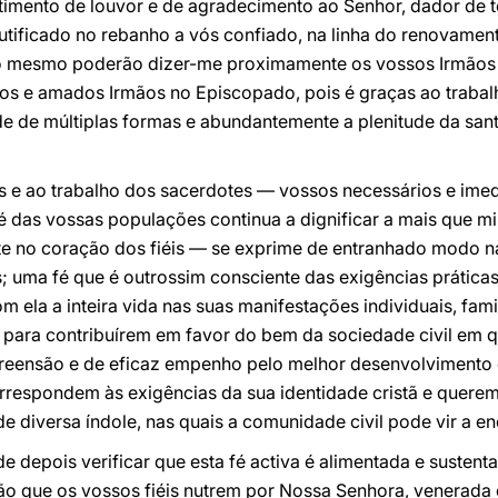
imento de louvor e de agradecimento ao Senhor, dador de 
utificado no rebanho a vós confiado, na linha do renovamen
e o mesmo poderão dizer-me proximamente os vossos Irmãos
os e amados Irmãos no Episcopado, pois é graças ao traba
e de múltiplas formas e abundantemente a plenitude da sant
 e ao trabalho dos sacerdotes — vossos necessários e ime
é das vossas populações continua a dignificar a mais que mil
e no coração dos fiéis — se exprime de entranhado modo nas
s; uma fé que é outrossim consciente das exigências prática
 ela a inteira vida nas suas manifestações individuais, fami
 para contribuírem em favor do bem da sociedade civil em q
reensão e de eficaz empenho pelo melhor desenvolvimento 
respondem às exigências da sua identidade cristã e quere
e diversa índole, nas quais a comunidade civil pode vir a en
de depois verificar que esta fé activa é alimentada e suste
o que os vossos fiéis nutrem por Nossa Senhora, venerada 