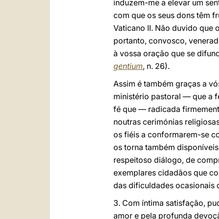
induzem-me a elevar um sent
com que os seus dons têm fr
Vaticano II. Não duvido qu
portanto, convosco, venerad
à vossa oração que se difund
gentium
, n. 26).
Assim é também graças a vós
ministério pastoral — que a f
fé que — radicada firmement
noutras cerimónias religiosa
os fiéis a conformarem-se com
os torna também disponíveis
respeitoso diálogo, de comp
exemplares cidadãos que cor
das dificuldades ocasionais d
3. Com íntima satisfação, pu
amor e pela profunda devoçã