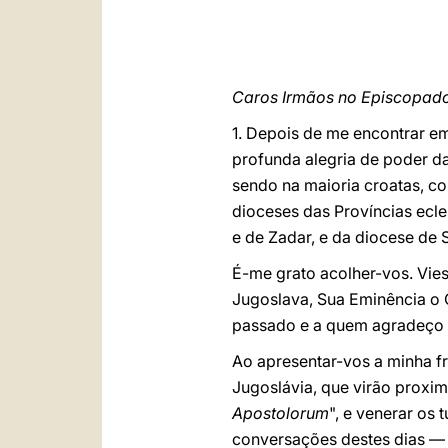
Caros Irmãos no Episcopado
1. Depois de me encontrar e
profunda alegria de poder da
sendo na maioria croatas, co
dioceses das Províncias ecle
e de Zadar, e da diocese de 
É-me grato acolher-vos. Vie
Jugoslava, Sua Eminência o C
passado e a quem agradeço v
Ao apresentar-vos a minha f
Jugoslávia, que virão proxim
Apostolorum
", e venerar os
conversações destes dias — q