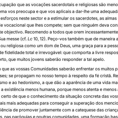
cupação que as vocações sacerdotais e religiosas são men
lema vos preocupa e que vos aplicais a dar-lhe uma adequad
sforços neste sector e a estimular os sacerdotes, as almas 
e vocacional que lhes compete; sem que ninguém deva cons
este objectivo. Recomendo a todos que orem incessantement
Sua messe (cf.
Lc
10, 12). Peço-vos também que de maneira a
 ou religiosa como um dom de Deus, uma graça para a pess
e fidelidade total e irrevogável: que comporta a livre respos
to, que muitos jovens saberão responder a tal apelo.
m que as vossas Comunidades saberão enfrentar os muitos p
es; se propagam no nosso tempo à respeito da fé cristã. Re
mo e ao hedonismo, a que dão a aparência de uma vida mais 
 a existência menos humana, porque menos atenta e menos
certo de que o conhecimento da situação concreta das voss
rais mais adequadas para conseguir a superação dos mencio
niência de promover juntamente com a catequese das criança
ias, nas paróquias e noutras comunidades, uma formação bas