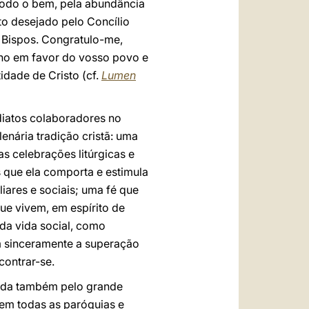
todo o bem, pela abundância
to desejado pelo Concílio
 Bispos. Congratulo-me,
lho em favor do vosso povo e
idade de Cristo (cf.
Lumen
diatos colaboradores no
enária tradição cristã: uma
 celebrações litúrgicas e
s que ela comporta e estimula
liares e sociais; uma fé que
ue vivem, em espírito de
da vida social, como
m sinceramente a superação
contrar-se.
ntada também pelo grande
em todas as paróquias e