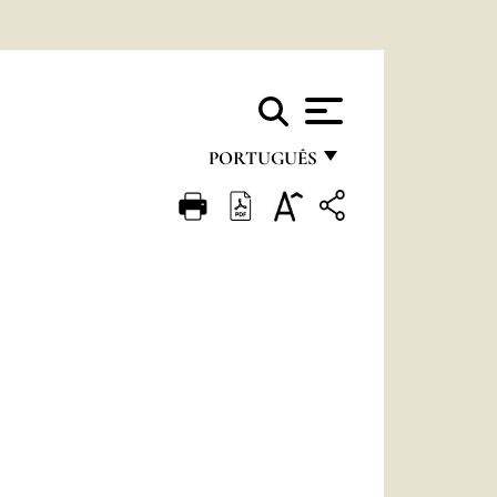
PORTUGUÊS
FRANÇAIS
ENGLISH
ITALIANO
PORTUGUÊS
ESPAÑOL
DEUTSCH
POLSKI