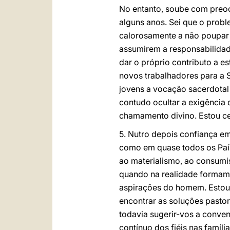
No entanto, soube com preo
alguns anos. Sei que o prob
calorosamente a não poupar e
assumirem a responsabilidad
dar o próprio contributo a 
novos trabalhadores para a 
jovens a vocação sacerdotal
contudo ocultar a exigência d
chamamento divino. Estou cer
5. Nutro depois confiança e
como em quase todos os País
ao materialismo, ao consumis
quando na realidade formam
aspirações do homem. Estou 
encontrar as soluções pasto
todavia sugerir-vos a conve
contínuo dos fiéis nas famíl