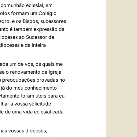
 comunhão eclesial, em
stolos formam um Colégio
edro, e os Bispos, sucessores
uanto é também expressão da
 dioceses ao Sucessor de
dioceses e da inteira
ada um de vós, os quais me
se o renovamento da Igreja
as preocupações provadas no
am já do meu conhecimento
ctamente foram úteis para eu
har a vossa solicitude
e de uma vida eclesial cada
 nas vossas dioceses,