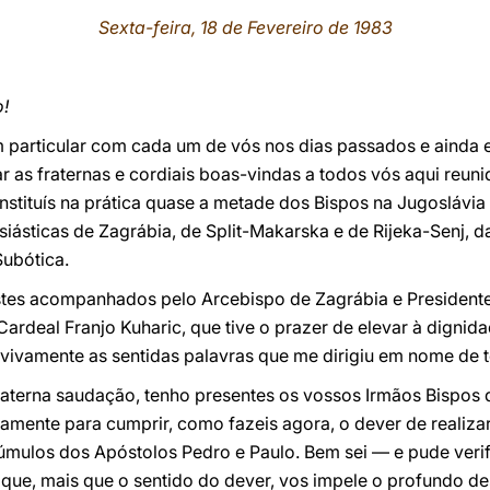
Sexta-feira, 18 de Fevereiro de 1983
!
m particular com cada um de vós nos dias passados e ainda 
r as fraternas e cordiais boas-vindas a todos vós aqui reuni
nstituís na prática quase a metade dos Bispos na Jugoslávia 
siásticas de Zagrábia, de Split-Makarska e de Rijeka-Senj, 
Subótica.
stes acompanhados pelo Arcebispo de Zagrábia e President
ardeal Franjo Kuharic, que tive o prazer de elevar à dignidad
ivamente as sentidas palavras que me dirigiu em nome de 
raterna saudação, tenho presentes os vossos Irmãos Bispos 
amente para cumprir, como fazeis agora, o dever de realizar 
 túmulos dos Apóstolos Pedro e Paulo. Bem sei — e pude veri
ue, mais que o sentido do dever, vos impele o profundo des