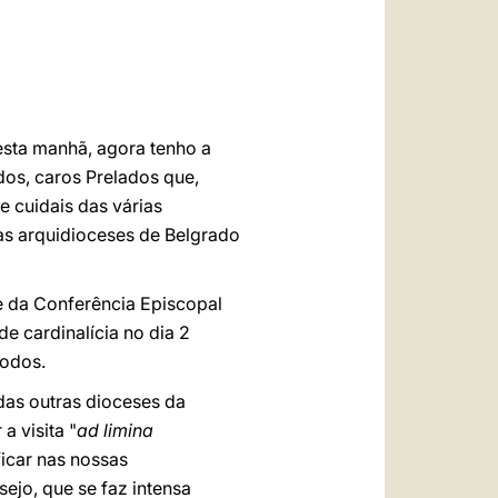
العربيّة
中文
LATINE
esta manhã, agora tenho a
dos, caros Prelados que,
e cuidais das várias
das arquidioceses de Belgrado
e da Conferência Episcopal
e cardinalícia no dia 2
todos.
das outras dioceses da
a visita "
ad limina
ficar nas nossas
ejo, que se faz intensa