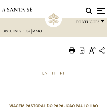
A
SANTA SÉ
PORTUGUÊS
DISCURSOS
1984
MAIO
FRANÇAIS
ENGLISH
ITALIANO
PORTUGUÊS
ESPAÑOL
EN
-
IT
-
PT
DEUTSCH
POLSKI
العربيّة
VIAGEM PASTORAL DO PAPA JOÃO PAULO II AO
中文