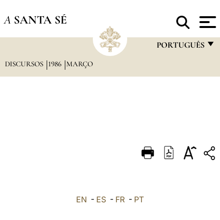
A
SANTA SÉ
PORTUGUÊS
DISCURSOS
1986
MARÇO
FRANÇAIS
ENGLISH
ITALIANO
PORTUGUÊS
ESPAÑOL
DEUTSCH
POLSKI
العربيّة
EN
-
ES
-
FR
-
PT
中文