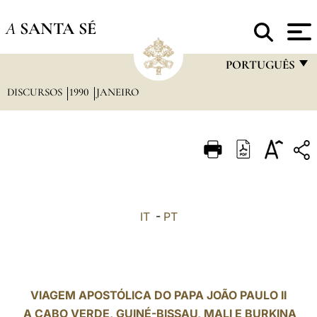
A
SANTA SÉ
PORTUGUÊS
DISCURSOS
1990
JANEIRO
FRANÇAIS
ENGLISH
ITALIANO
PORTUGUÊS
ESPAÑOL
IT
-
PT
DEUTSCH
POLSKI
العربيّة
VIAGEM APOSTÓLICA DO PAPA JOÃO PAULO II
A CABO VERDE, GUINÉ-BISSAU, MALI E BURKINA
中文