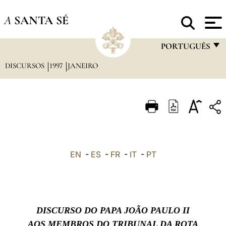
A
SANTA SÉ
PORTUGUÊS
DISCURSOS
1997
JANEIRO
FRANÇAIS
ENGLISH
ITALIANO
PORTUGUÊS
ESPAÑOL
EN
-
ES
-
FR
-
IT
-
PT
DEUTSCH
POLSKI
العربيّة
DISCURSO DO PAPA JOÃO PAULO II
中文
AOS MEMBROS DO TRIBUNAL DA ROTA