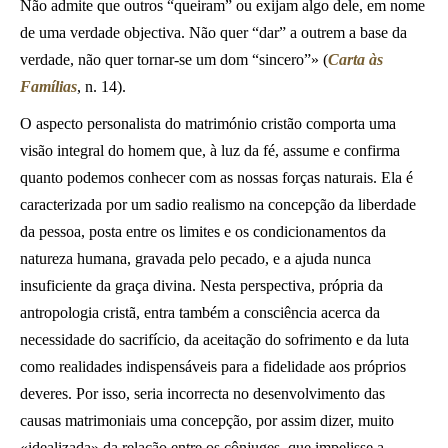
Não admite que outros “queiram” ou exijam algo dele, em nome
de uma verdade objectiva. Não quer “dar” a outrem a base da
verdade, não quer tornar-se um dom “sincero”» (
Carta às
Famílias
, n. 14).
O aspecto personalista do matrimónio cristão comporta uma
visão integral do homem que, à luz da fé, assume e confirma
quanto podemos conhecer com as nossas forças naturais. Ela é
caracterizada por um sadio realismo na concepção da liberdade
da pessoa, posta entre os limites e os condicionamentos da
natureza humana, gravada pelo pecado, e a ajuda nunca
insuficiente da graça divina. Nesta perspectiva, própria da
antropologia cristã, entra também a consciência acerca da
necessidade do sacrifício, da aceitação do sofrimento e da luta
como realidades indispensáveis para a fidelidade aos próprios
deveres. Por isso, seria incorrecta no desenvolvimento das
causas matrimoniais uma concepção, por assim dizer, muito
«idealizada» da relação entre os cônjuges, que impelisse a