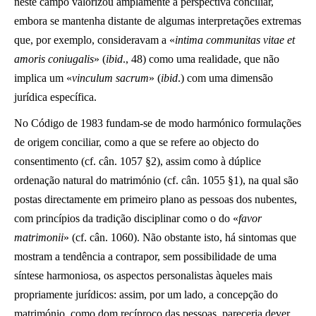
neste campo valorizou amplamente a perspectiva conciliar,
embora se mantenha distante de algumas interpretações extremas
que, por exemplo, consideravam a «
intima communitas vitae et
amoris coniugalis
» (
ibid
., 48) como uma realidade, que não
implica um «
vinculum sacrum
» (
ibid
.) com uma dimensão
jurídica específica.
No Código de 1983 fundam-se de modo harmónico formulações
de origem conciliar, como a que se refere ao objecto do
consentimento (cf. cân. 1057 §2), assim como à dúplice
ordenação natural do matrimónio (cf. cân. 1055 §1), na qual são
postas directamente em primeiro plano as pessoas dos nubentes,
com princípios da tradição disciplinar como o do «
favor
matrimonii
» (cf. cân. 1060). Não obstante isto, há sintomas que
mostram a tendência a contrapor, sem possibilidade de uma
síntese harmoniosa, os aspectos personalistas àqueles mais
propriamente jurídicos: assim, por um lado, a concepção do
matrimónio, como dom recíproco das pessoas, pareceria dever