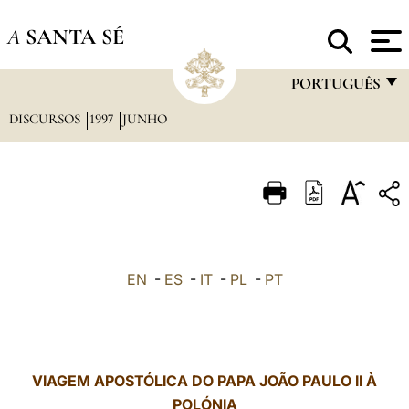
A
SANTA SÉ
PORTUGUÊS
DISCURSOS
1997
JUNHO
FRANÇAIS
ENGLISH
ITALIANO
PORTUGUÊS
ESPAÑOL
EN
-
ES
-
IT
-
PL
-
PT
DEUTSCH
POLSKI
العربيّة
VIAGEM APOSTÓLICA DO PAPA JOÃO PAULO II À
POLÓNIA
中文