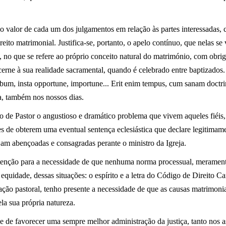
o valor de cada um dos julgamentos em relação às partes interessadas, 
eito matrimonial. Justifica-se, portanto, o apelo contínuo, que nelas se v
a, no que se refere ao próprio conceito natural do matrimónio, com obrig
cerne à sua realidade sacramental, quando é celebrado entre baptizados
rbum, insta opportune, importune... Erit enim tempus, cum sanam doctr
a, também nos nossos dias.
to de Pastor o angustioso e dramático problema que vivem aqueles fiéi
es de obterem uma eventual sentença eclesiástica que declare legitimam
jam abençoadas e consagradas perante o ministro da Igreja.
atenção para a necessidade de que nenhuma norma processual, merament
 equidade, dessas situações: o espírito e a letra do Código de Direito 
ção pastoral, tenho presente a necessidade de que as causas matrimoni
ela sua própria natureza.
ade de favorecer uma sempre melhor administração da justiça, tanto nos 