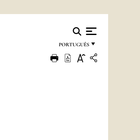
PORTUGUÊS
FRANÇAIS
ENGLISH
ITALIANO
PORTUGUÊS
ESPAÑOL
DEUTSCH
POLSKI