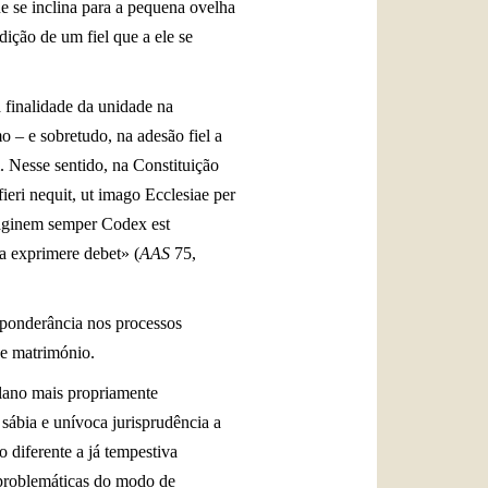
 se inclina para a pequena ovelha
dição de um fiel que a ele se
 finalidade da unidade na
o – e sobretudo, na adesão fiel a
. Nesse sentido, na Constituição
eri nequit, ut imago Ecclesiae per
maginem semper Codex est
a exprimere debet» (
AAS
75,
reponderância nos processos
de matrimónio.
 plano mais propriamente
sábia e unívoca jurisprudência a
 diferente a já tempestiva
s problemáticas do modo de