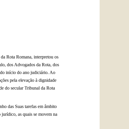
العربيّة
中文
LATINE
 da Rota Romana, interpretou os
culo, dos Advogados da Rota, dos
do início do ano judiciário. Ao
ações pela elevação à dignidade
de do secular Tribunal da Rota
nho das Suas tarefas em âmbito
o jurídico, as quais se movem na