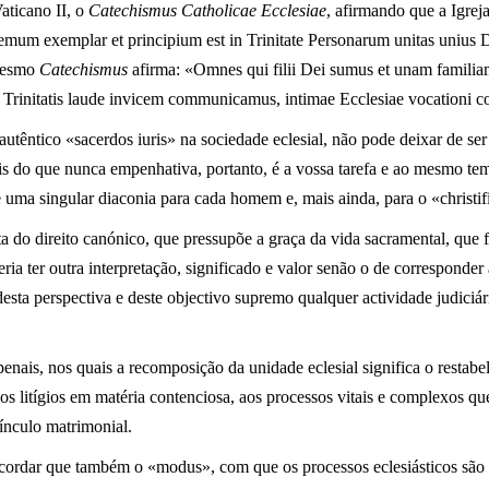
aticano II, o
Catechismus Catholicae Ecclesiae
, afirmando que a Igrej
mum exemplar et principium est in Trinitate Personarum unitas unius Dei
 mesmo
Catechismus
afirma: «Omnes qui filii Dei sumus et unam familia
e Trinitatis laude invicem communicamus, intimae Ecclesiae vocationi 
o, autêntico «sacerdos iuris» na sociedade eclesial, não pode deixar de 
Mais do que nunca empenhativa, portanto, é a vossa tarefa e ao mesmo tem
de uma singular diaconia para cada homem e, mais ainda, para o «christif
a do direito canónico, que pressupõe a graça da vida sacramental, que 
ria ter outra interpretação, significado e valor senão o de corresponder 
sta perspectiva e deste objectivo supremo qualquer actividade judiciári
s penais, nos quais a recomposição da unidade eclesial significa o res
dos litígios em matéria contenciosa, aos processos vitais e complexos qu
vínculo matrimonial.
ecordar que também o «modus», com que os processos eclesiásticos são