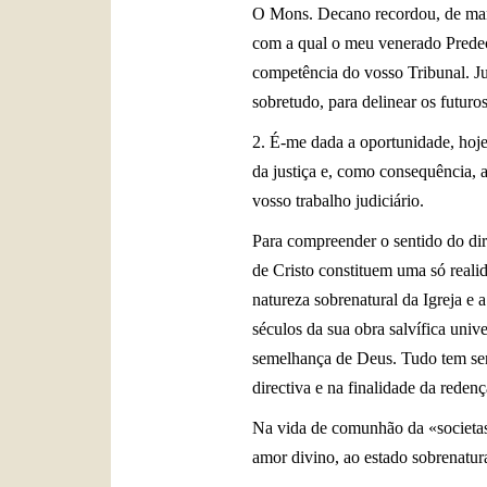
O Mons. Decano recordou, de mane
com a qual o meu venerado Predec
competência do vosso Tribunal. Ju
sobretudo, para delinear os futuro
2. É-me dada a oportunidade, hoje
da justiça e, como consequência, 
vosso trabalho judiciário.
Para compreender o sentido do dir
de Cristo constituem uma só reali
natureza sobrenatural da Igreja e 
séculos da sua obra salvífica uni
semelhança de Deus. Tudo tem sent
directiva e na finalidade da reden
Na vida de comunhão da «societas»
amor divino, ao estado sobrenatura