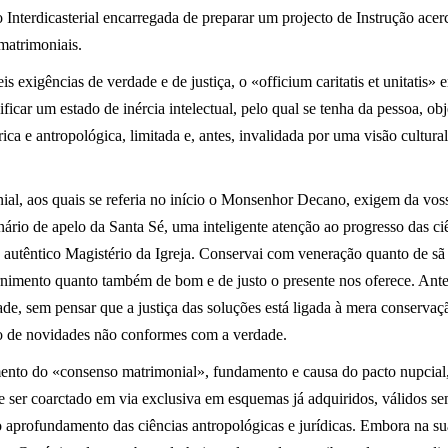
o Interdicasterial encarregada de preparar um projecto de Instrução ac
 matrimoniais.
 exigências de verdade e de justiça, o «officium caritatis et unitatis»
nificar um estado de inércia intelectual, pelo qual se tenha da pessoa, 
rica e antropológica, limitada e, antes, invalidada por uma visão cultur
l, aos quais se referia no início o Monsenhor Decano, exigem da voss
ário de apelo da Santa Sé, uma inteligente atenção ao progresso das ci
o autêntico Magistério da Igreja. Conservai com veneração quanto de sã 
rnimento quanto também de bom e de justo o presente nos oferece. Ante
ade, sem pensar que a justiça das soluções está ligada à mera conserv
jo de novidades não conformes com a verdade.
mento do «consenso matrimonial», fundamento e causa do pacto nupcial
e ser coarctado em via exclusiva em esquemas já adquiridos, válidos s
 aprofundamento das ciências antropológicas e jurídicas. Embora na su