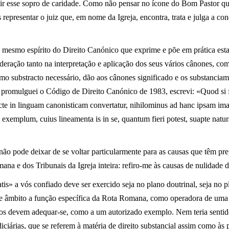
r esse sopro de caridade. Como não pensar no ícone do Bom Pastor que
representar o juiz que, em nome da Igreja, encontra, trata e julga a con
o mesmo espírito do Direito Canónico que exprime e põe em prática esta
ideração tanto na interpretação e aplicação dos seus vários cânones, com
omo substracto necessário, dão aos cânones significado e os substanciam
 promulguei o Código de Direito Canónico de 1983, escrevi: «Quod si fi
ecte in linguam canonisticam convertatur, nihilominus ad hanc ipsam i
xemplum, cuius lineamenta is in se, quantum fieri potest, suapte natur
 não pode deixar de se voltar particularmente para as causas que têm p
a e dos Tribunais da Igreja inteira: refiro-me às causas de nulidade 
itatis» a vós confiado deve ser exercido seja no plano doutrinal, seja no
te âmbito a função específica da Rota Romana, como operadora de uma 
icos devem adequar-se, como a um autorizado exemplo. Nem teria sentido
iciárias, que se referem à matéria de direito substancial assim como à