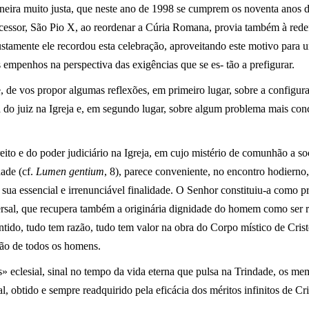
ira muito justa, que neste ano de 1998 se cumprem os noventa anos 
essor, São Pio X, ao reordenar a Cúria Romana, provia também à redefi
stamente ele recordou esta celebração, aproveitando este motivo para u
s empenhos na perspectiva das exigências que se es- tão a prefigurar.
, de vos propor algumas reflexões, em primeiro lugar, sobre a configur
a do juiz na Igreja e, em segundo lugar, sobre algum problema mais conc
eito e do poder judiciário na Igreja, em cujo mistério de comunhão a so
dade (cf.
Lumen gentium
, 8), parece conveniente, no encontro hodierno,
a sua essencial e irrenunciável finalidade. O Senhor constituiu-a como 
versal, que recupera também a originária dignidade do homem como ser 
ido, tudo tem razão, tudo tem valor na obra do Corpo místico de Crist
ção de todos os homens.
 eclesial, sinal no tempo da vida eterna que pulsa na Trindade, os m
l, obtido e sempre readquirido pela eficácia dos méritos infinitos de Cri