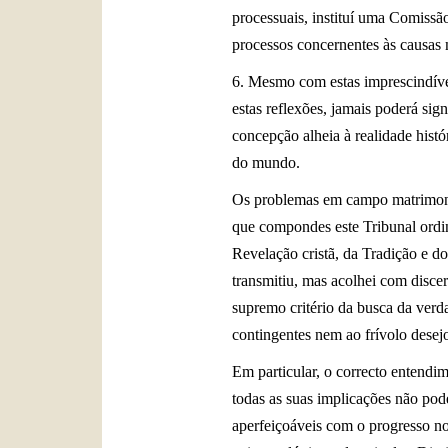
processuais, instituí uma Comissã
processos concernentes às causas
6. Mesmo com estas imprescindíveis
estas reflexões, jamais poderá sig
concepção alheia à realidade histó
do mundo.
Os problemas em campo matrimonia
que compondes este Tribunal ordin
Revelação cristã, da Tradição e d
transmitiu, mas acolhei com disce
supremo critério da busca da verd
contingentes nem ao frívolo dese
Em particular, o correcto entendi
todas as suas implicações não pod
aperfeiçoáveis com o progresso no