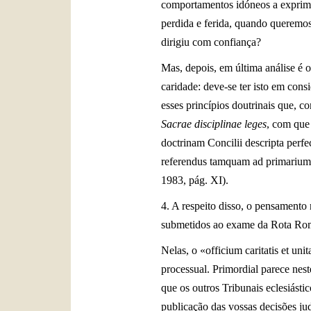
comportamentos idóneos a exprimi
perdida e ferida, quando queremos 
dirigiu com confiança?
Mas, depois, em última análise é 
caridade: deve-se ter isto em cons
esses princípios doutrinais que, c
Sacrae disciplinae leges
, com que
doctrinam Concilii descripta perf
referendus tamquam ad primarium e
1983, pág. XI).
4. A respeito disso, o pensamento
submetidos ao exame da Rota Roman
Nelas, o «officium caritatis et un
processual. Primordial parece nes
que os outros Tribunais eclesiást
publicação das vossas decisões jud