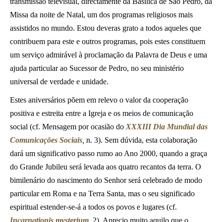
transmissão televisual, directamente da Basílica de São Pedro, da
Missa da noite de Natal, um dos programas religiosos mais
assistidos no mundo. Estou deveras grato a todos aqueles que
contribuem para este e outros programas, pois estes constituem
um serviço admirável à proclamação da Palavra de Deus e uma
ajuda particular ao Sucessor de Pedro, no seu ministério
universal de verdade e unidade.
Estes aniversários põem em relevo o valor da cooperação
positiva e estreita entre a Igreja e os meios de comunicação
social (cf. Mensagem por ocasião do
XXXIII Dia Mundial das
Comunicações Sociais
,
n. 3). Sem dúvida, esta colaboração
dará um significativo passo rumo ao Ano 2000, quando a graça
do Grande Jubileu será levada aos quatro recantos da terra. O
bimilenário do nascimento do Senhor será celebrado de modo
particular em Roma e na Terra Santa, mas o seu significado
espiritual estender-se-á a todos os povos e lugares (cf.
Incarnationis mysterium
, 2). Aprecio muito aquilo que o