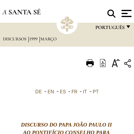
A
SANTA SÉ
PORTUGUÊS
DISCURSOS
1999
MARÇO
FRANÇAIS
ENGLISH
ITALIANO
PORTUGUÊS
ESPAÑOL
DE
-
EN
-
ES
-
FR
-
IT
-
PT
DEUTSCH
POLSKI
العربيّة
DISCURSO DO PAPA JOÃO PAULO II
AO PONTIFÍCIO CONSELHO PARA
中文