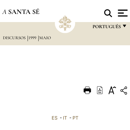
A
SANTA SÉ
PORTUGUÊS
DISCURSOS
1999
MAIO
FRANÇAIS
ENGLISH
ITALIANO
PORTUGUÊS
ESPAÑOL
DEUTSCH
POLSKI
العربيّة
ES
-
IT
-
PT
中文