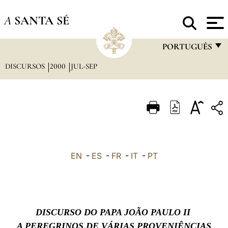
A
SANTA SÉ
PORTUGUÊS
DISCURSOS
2000
JUL-SEP
FRANÇAIS
ENGLISH
ITALIANO
PORTUGUÊS
ESPAÑOL
EN
-
ES
-
FR
-
IT
-
PT
DEUTSCH
POLSKI
العربيّة
DISCURSO DO PAPA JOÃO PAULO II
中文
A PEREGRINOS DE VÁRIAS PROVENIÊNCIAS