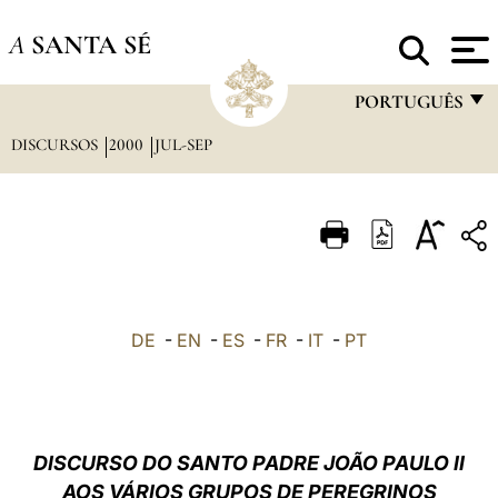
A
SANTA SÉ
PORTUGUÊS
DISCURSOS
2000
JUL-SEP
FRANÇAIS
ENGLISH
ITALIANO
PORTUGUÊS
ESPAÑOL
DE
-
EN
-
ES
-
FR
-
IT
-
PT
DEUTSCH
POLSKI
العربيّة
DISCURSO DO SANTO PADRE JOÃO PAULO II
AOS VÁRIOS GRUPOS DE PEREGRINOS
中文