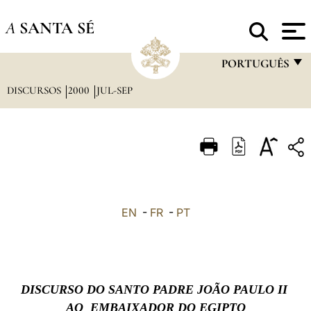
A
SANTA SÉ
PORTUGUÊS
DISCURSOS
2000
JUL-SEP
FRANÇAIS
ENGLISH
ITALIANO
PORTUGUÊS
ESPAÑOL
EN
-
FR
-
PT
DEUTSCH
POLSKI
العربيّة
DISCURSO DO SANTO PADRE
JOÃO PAULO II
AO EMBAIXADOR DO EGIPTO
中文