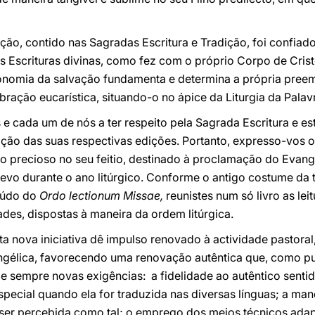
ção, contido nas Sagradas Escritura e Tradição, foi confiad
s Escrituras divinas, como fez com o próprio Corpo de Crist
conomia da salvação fundamenta e determina a própria preemi
bração eucarística, situando-o no ápice da Liturgia da Palav
e cada um de nós a ter respeito pela Sagrada Escritura e est
ção das suas respectivas edições. Portanto, expresso-vos 
tão precioso no seu feitio, destinado à proclamação do Eva
levo durante o ano litúrgico. Conforme o antigo costume da tr
eúdo do
Ordo lectionum Missae,
reunistes num só livro as lei
ades, dispostas à maneira da ordem litúrgica.
ta nova iniciativa dê impulso renovado à actividade pastora
élica, favorecendo uma renovação autêntica que, como pud
 e sempre novas exigências: a fidelidade ao autêntico sentid
ecial quando ela for traduzida nas diversas línguas; a man
 ser percebida como tal; o emprego dos meios técnicos ada