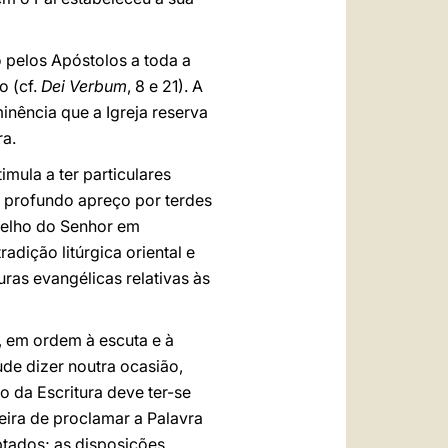
o pelos Apóstolos a toda a
o (cf.
Dei Verbum
, 8 e 21). A
nência que a Igreja reserva
ra.
imula a ter particulares
o profundo apreço por terdes
ngelho do Senhor em
adição litúrgica oriental e
turas evangélicas relativas às
l, em ordem à escuta e à
e dizer noutra ocasião,
o da Escritura deve ter-se
eira de proclamar a Palavra
ptados; as disposições