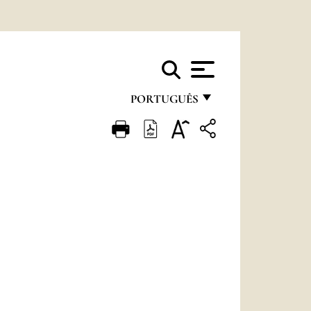
PORTUGUÊS
FRANÇAIS
ENGLISH
ITALIANO
PORTUGUÊS
ESPAÑOL
DEUTSCH
POLSKI