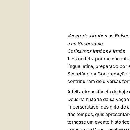
Venerados Irmãos no Episc
e no Sacerdócio
Caríssimos Irmãos e Irmãs
1. Estou feliz por me encont
língua latina, preparado por 
Secretário da Congregação p
contribuíram de diversas for
A feliz circunstância de hoje
Deus na história da salvação
imperscrutável desígnio de a
dos tempos, quis apresentar-
tornasse um evento histórico
coração de Deus, revela-se d