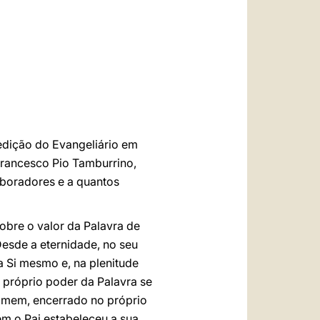
العربيّة
中文
LATINE
 edição do Evangeliário em
 Francesco Pio Tamburrino,
aboradores e a quantos
sobre o valor da Palavra de
Desde a eternidade, no seu
a Si mesmo e, na plenitude
o próprio poder da Palavra se
homem, encerrado no próprio
em o Pai estabeleceu a sua