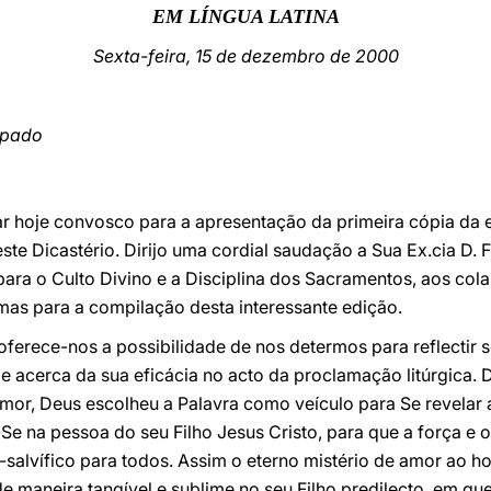
EM LÍNGUA LATINA
Sexta-feira, 15 de dezembro de 2000
opado
rar hoje convosco para a apresentação da primeira cópia da
este Dicastério. Dirijo uma cordial saudação a Sua Ex.cia D.
ara o Culto Divino e a Disciplina dos Sacramentos, aos col
mas para a compilação desta interessante edição.
 oferece-nos a possibilidade de nos determos para reflectir 
 e acerca da sua eficácia no acto da proclamação litúrgica. 
mor, Deus escolheu a Palavra como veículo para Se revelar 
Se na pessoa do seu Filho Jesus Cristo, para que a força e 
-salvífico para todos. Assim o eterno mistério de amor ao 
e maneira tangível e sublime no seu Filho predilecto, em qu