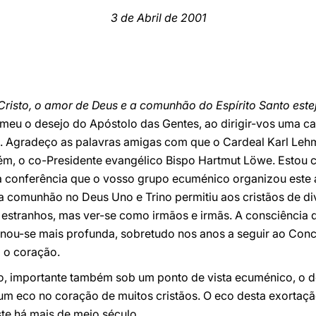
3 de Abril de 2001
 Cristo, o amor de Deus e a comunhão do Espírito Santo est
o meu o desejo do Apóstolo das Gentes, ao dirigir-vos uma 
o. Agradeço as palavras amigas com que o Cardeal Karl Le
m, o co-Presidente evangélico Bispo Hartmut Löwe. Estou c
da conferência que o vosso grupo ecuménico organizou est
da comunhão no Deus Uno e Trino permitiu aos cristãos de d
estranhos, mas ver-se como irmãos e irmãs. A consciência d
nou-se mais profunda, sobretudo nos anos a seguir ao Concíli
 o coração.
o, importante também sob um ponto de vista ecuménico, o 
u um eco no coração de muitos cristãos. O eco desta exorta
te há mais de meio século.