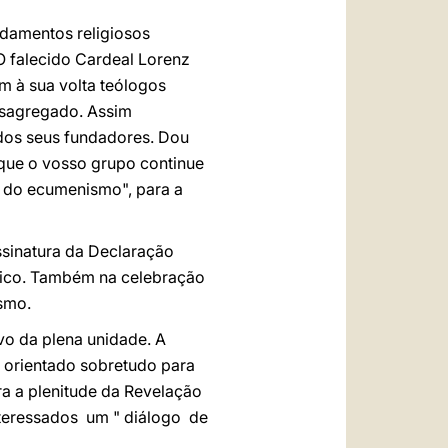
damentos religiosos
 falecido Cardeal Lorenz
m à sua volta teólogos
esagregado. Assim
 dos seus fundadores. Dou
 que o vosso grupo continue
o do ecumenismo", para a
ssinatura da Declaração
énico. Também na celebração
smo.
o da plena unidade. A
 orientado sobretudo para
ara a plenitude da Revelação
nteressados um " diálogo de