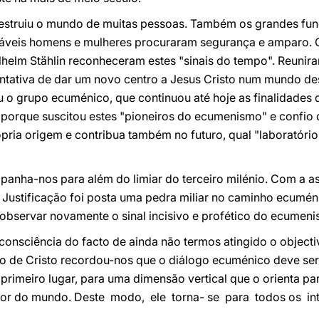
estruiu o mundo de muitas pessoas. Também os grandes fun
áveis homens e mulheres procuraram segurança e amparo. O
lhelm Stählin reconheceram estes "sinais do tempo". Reunira
tentativa de dar um novo centro a Jesus Cristo num mundo d
u o grupo ecuménico, que continuou até hoje as finalidades
a porque suscitou estes "pioneiros do ecumenismo" e confio
ópria origem e contribua também no futuro, qual "laboratóri
panha-nos para além do limiar do terceiro milénio. Com a a
a Justificação foi posta uma pedra miliar no caminho ecum
bservar novamente o sinal incisivo e profético do ecumeni
sciência do facto de ainda não termos atingido o objectiv
de Cristo recordou-nos que o diálogo ecuménico deve ser
m primeiro lugar, para uma dimensão vertical que o orienta p
ntor do mundo. Deste modo, ele torna- se para todos os i