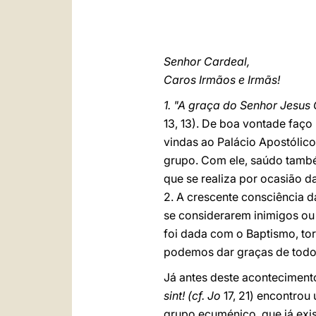
Senhor Cardeal,
Caros Irmãos e Irmãs!
1. "A graça do Senhor Jesus
13, 13). De boa vontade faç
vindas ao Palácio Apostólic
grupo. Com ele, saúdo també
que se realiza por ocasião 
2. A crescente consciência 
se considerarem inimigos ou 
foi dada com o Baptismo, tor
podemos dar graças de todo
Já antes deste aconteciment
sint! (cf. Jo
17, 21) encontro
grupo ecuménico, que já exis