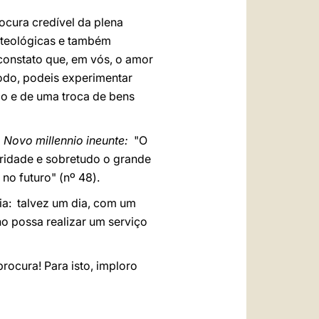
cura credível da plena
 teológicas e também
constato que, em vós, o amor
odo, podeis experimentar
o e de uma troca de bens
a
Novo millennio ineunte:
"O
aridade e sobretudo o grande
no futuro" (nº 48).
ia: talvez um dia, com um
no possa realizar um serviço
ocura! Para isto, imploro