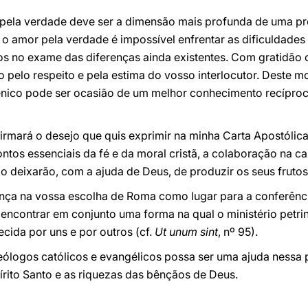
pela verdade deve ser a dimensão mais profunda de uma pro
o amor pela verdade é impossível enfrentar as dificuldades
s no exame das diferenças ainda existentes. Com gratidão 
pelo respeito e pela estima do vosso interlocutor. Deste m
nico pode ser ocasião de um melhor conhecimento recíproc
firmará o desejo que quis exprimir na minha Carta Apostólic
ntos essenciais da fé e da moral cristã, a colaboração na c
deixarão, com a ajuda de Deus, de produzir os seus frutos 
ança na vossa escolha de Roma como lugar para a conferênc
 encontrar em conjunto uma forma na qual o ministério petri
cida por uns e por outros (cf.
Ut unum sint
, nº 95).
ólogos católicos e evangélicos possa ser uma ajuda nessa pr
írito Santo e as riquezas das bênçãos de Deus.