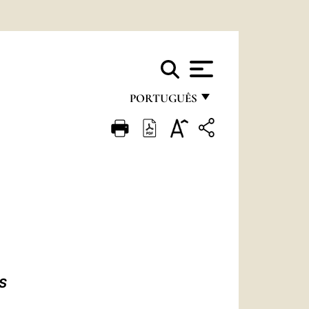
PORTUGUÊS
FRANÇAIS
ENGLISH
ITALIANO
PORTUGUÊS
ESPAÑOL
DEUTSCH
S
POLSKI