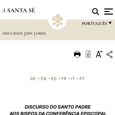
A
SANTA SÉ
PORTUGUÊS
DISCURSOS
2001
ABRIL
FRANÇAIS
ENGLISH
ITALIANO
PORTUGUÊS
ESPAÑOL
DE
-
EN
-
ES
-
FR
-
IT
-
PT
DEUTSCH
POLSKI
العربيّة
DISCURSO DO SANTO PADRE
AOS BISPOS DA CONFERÊNCIA EPISCOPAL
中文