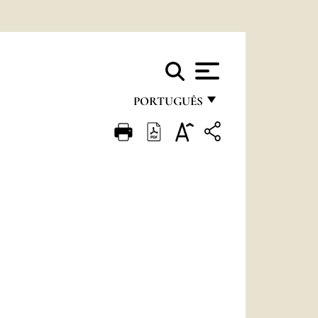
PORTUGUÊS
FRANÇAIS
ENGLISH
ITALIANO
PORTUGUÊS
ESPAÑOL
DEUTSCH
POLSKI