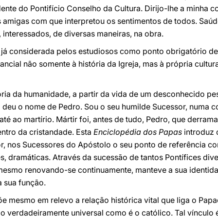
ente do Pontifício Conselho da Cultura. Dirijo-lhe a minha c
 amigas com que interpretou os sentimentos de todos. Saúdo
, interessados, de diversas maneiras, na obra.
já considerada pelos estudiosos como ponto obrigatório de 
ancial não somente à história da Igreja, mas à própria cultu
ória da humanidade, a partir da vida de um desconhecido pe
to deu o nome de Pedro. Sou o seu humilde Sucessor, numa c
até ao martírio. Mártir foi, antes de tudo, Pedro, que derra
ntro da cristandade. Esta
Enciclopédia dos Papas
introduz 
, nos Sucessores do Apóstolo o seu ponto de referência co
es, dramáticas. Através da sucessão de tantos Pontífices div
, mesmo renovando-se continuamente, manteve a sua identida
a sua função.
e mesmo em relevo a relação histórica vital que liga o Papa
io verdadeiramente universal como é o católico. Tal víncul