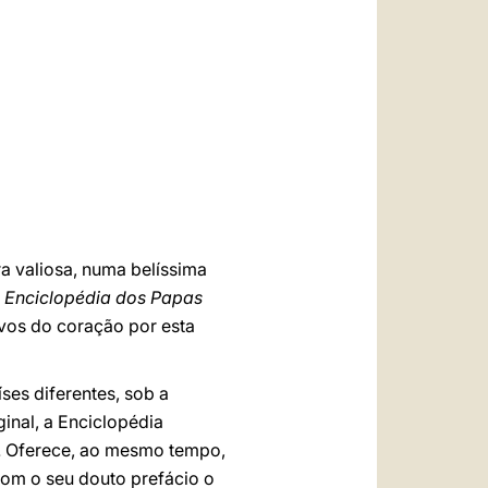
العربيّة
中文
LATINE
a valiosa, numa belíssima
a Enciclopédia dos Papas
vos do coração por esta
ses diferentes, sob a
ginal, a Enciclopédia
a. Oferece, ao mesmo tempo,
com o seu douto prefácio o