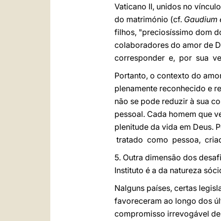
Vaticano II, unidos no víncu
do matrimónio (cf.
Gaudium e
filhos, "preciosíssimo dom d
colaboradores do amor de De
corresponder e, por sua ve
Portanto, o contexto do amo
plenamente reconhecido e re
não se pode reduzir à sua c
pessoal. Cada homem que vem
plenitude da vida em Deus. P
tratado como pessoa, cria
5. Outra dimensão dos desaf
Instituto é a da natureza sócio
Nalguns países, certas legis
favoreceram ao longo dos úl
compromisso irrevogável de 