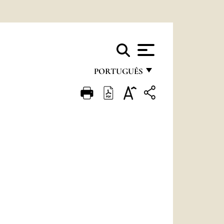
PORTUGUÊS
FRANÇAIS
ENGLISH
ITALIANO
PORTUGUÊS
ESPAÑOL
DEUTSCH
POLSKI