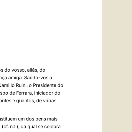
العربيّة
中文
LATINE
s do vosso, aliás, do
ença amiga. Saúdo-vos a
millo Ruini, o Presidente do
ispo de Ferrara, iniciador do
antes e quantos, de várias
constituem um dos bens mais
o
(cf. n.1 ), da qual se celebra