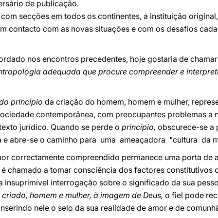
rsário de publicação.
com secções em todos os continentes, a instituição original, 
m contacto com as novas situações e com os desafios cada 
rdado nos encontros precedentes, hoje gostaria de chamar
ntropologia adequada que procure compreender e interpret
do princípio
da criação do homem, homem e mulher, represe
 sociedade contemporânea, com preocupantes problemas a nív
texto jurídico. Quando se perde o
princípio,
obscurece-se a 
 e abre-se o caminho para uma ameaçadora "cultura da m
mor correctamente compreendido permanece uma porta de ac
é chamado a tomar consciência dos factores constitutivos 
da insuprimível interrogação sobre o significado da sua pesso
o criado, homem e mulher, à imagem de Deus,
o fiel pode re
a inserindo nele o selo da sua realidade de amor e de comunh