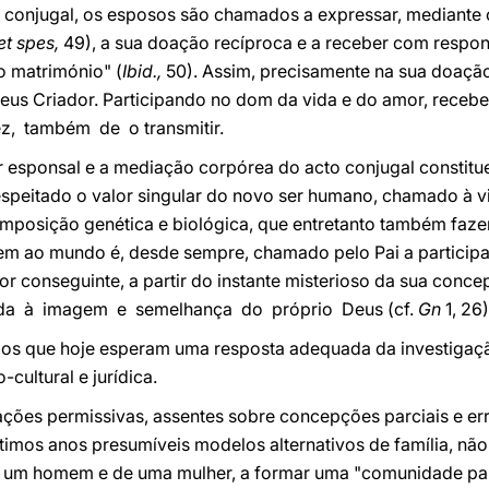
lo conjugal, os esposos são chamados a expressar, mediante
t spes,
49), a sua doação recíproca e a receber com respon
o matrimónio" (
Ibid.,
50). Assim, precisamente na sua doação
us Criador. Participando no dom da vida e do amor, receb
z, também de o transmitir.
r esponsal e a mediação corpórea do acto conjugal constitu
speitado o valor singular do novo ser humano, chamado à 
omposição genética e biológica, que entretanto também faze
 ao mundo é, desde sempre, chamado pelo Pai a participar 
or conseguinte, a partir do instante misterioso da sua conce
da à imagem e semelhança do próprio Deus (cf.
Gn
1, 26)
ios que hoje esperam uma resposta adequada da investigaçã
-cultural e jurídica.
lações permissivas, assentes sobre concepções parciais e er
timos anos presumíveis modelos alternativos de família, nã
um homem e de uma mulher, a formar uma "comunidade para a