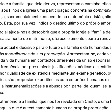
o e a família, que dele deriva, representam o caminho efica
 aos filhos da Igreja uma participação concreta na
communi
reja, sacramentalmente concedido no matrimónio cristão, a
. Esta, por sua vez, indica o destino último do próprio amor
cial ajuda-nos a descobrir que a própria Igreja é "família de 
sacramento do matrimónio, oferece elementos para a renova
e actual e decisivo para o futuro da família e da humanidade
 às
modalidades da sua procriação.
Apresentam-se, cada ve
o da vida humana em contextos diferentes da união esponsal
requência por presumíveis justificações médicas e científi
hor qualidade de existência mediante um exame genético, ou
ífica, são propostas experiências com embriões humanos e 
 a instrumentalizações e a abusos por parte de quem se a
no.
atrimónio e a família, que nos foi revelada em Cristo, é um
daquilo que é autenticamente humano na própria procriação.