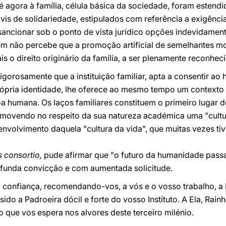
é agora à família, célula básica da sociedade, foram estend
ivis de solidariedade, estipulados com referência a exigências
 sancionar sob o ponto de vista jurídico opções indevidame
m não percebe que a promoção artificial de semelhantes mod
is o direito originário da família, a ser plenamente reconhec
vigorosamente que a instituição familiar, apta a consentir 
rópria identidade, lhe oferece ao mesmo tempo um context
a humana. Os laços familiares constituem o primeiro lugar 
omovendo no respeito da sua natureza académica uma "cultur
esenvolvimento daquela "cultura da vida", que muitas vezes ti
s consortio,
pude afirmar que "o futuro da humanidade passa 
ofunda convicção e com aumentada solicitude.
confiança, recomendando-vos, a vós e o vosso trabalho, a
sido a Padroeira dócil e forte do vosso Instituto. A Ela, Rain
 que vos espera nos alvores deste terceiro milénio.