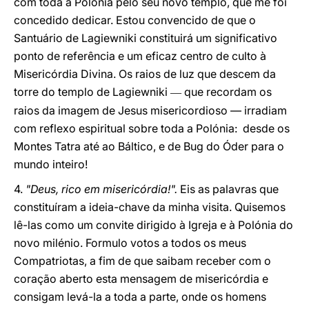
com toda a Polónia pelo seu novo templo, que me foi
concedido dedicar. Estou convencido de que o
Santuário de Lagiewniki constituirá um significativo
ponto de referência e um eficaz centro de culto à
Misericórdia Divina. Os raios de luz que descem da
torre do templo de Lagiewniki
que recordam os
―
raios da imagem de Jesus misericordioso ― irradiam
com reflexo espiritual sobre toda a Polónia: desde os
Montes Tatra até ao Báltico, e de Bug do Óder para o
mundo inteiro!
4.
"Deus, rico em misericórdia!".
Eis as palavras que
constituíram a ideia-chave da minha visita. Quisemos
lê-las como um convite dirigido à Igreja e à Polónia do
novo milénio. Formulo votos a todos os meus
Compatriotas, a fim de que saibam receber com o
coração aberto esta mensagem de misericórdia e
consigam levá-la a toda a parte, onde os homens