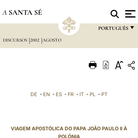
A
SANTA SÉ
PORTUGUÊS
DISCURSOS
2002
AGOSTO
FRANÇAIS
ENGLISH
ITALIANO
PORTUGUÊS
ESPAÑOL
DE
-
EN
-
ES
-
FR
-
IT
-
PL
-
PT
DEUTSCH
POLSKI
العربيّة
VIAGEM APOSTÓLICA DO PAPA JOÃO PAULO II À
POLÓNIA
中文