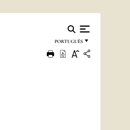
PORTUGUÊS
FRANÇAIS
ENGLISH
ITALIANO
PORTUGUÊS
ESPAÑOL
DEUTSCH
POLSKI