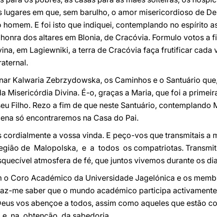
s lugares em que, sem barulho, o amor misericordioso de De
homem. E foi isto que indiquei, contemplando no espírito a
 à honra dos altares em Blonia, de Cracóvia. Formulo votos a 
vina, em Lagiewniki, a terra de Cracóvia faça frutificar ca
aternal.
nar Kalwaria Zebrzydowska, os Caminhos e o Santuário que
 Misericórdia Divina. É-o, graças a Maria, que foi a primeir
eu Filho. Rezo a fim de que neste Santuário, contemplando M
plena só encontraremos na Casa do Pai.
cordialmente a vossa vinda. E peço-vos que transmitais a 
Região de Malopolska, e a todos os compatriotas. Transmiti
esquecível atmosfera de fé, que juntos vivemos durante os d
m o Coro Académico da Universidade Jagelónica e os membr
z-me saber que o mundo académico participa activamente n
 Deus vos abençoe a todos, assim como aqueles que estão 
 e na obtenção da sabedoria.