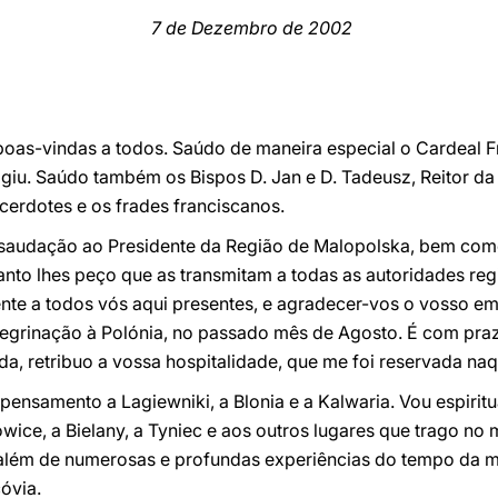
7 de Dezembro de 2002
boas-vindas a todos. Saúdo de maneira especial o Cardeal F
giu. Saúdo também os Bispos D. Jan e D. Tadeusz, Reitor da
cerdotes e os frades franciscanos.
e saudação ao Presidente da Região de Malopolska, bem co
nto lhes peço que as transmitam a todas as autoridades regi
nte a todos vós aqui presentes, e agradecer-vos o vosso e
eregrinação à Polónia, no passado mês de Agosto. É com pra
a, retribuo a vossa hospitalidade, que me foi reservada naq
ensamento a Lagiewniki, a Blonia e a Kalwaria. Vou espirit
wice, a Bielany, a Tyniec e aos outros lugares que trago no
além de numerosas e profundas experiências do tempo da m
óvia.