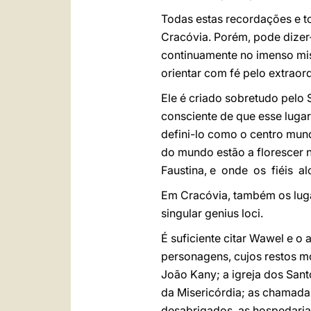
Todas estas recordações e t
Cracóvia. Porém, pode dizer-
continuamente no imenso mis
orientar com fé pelo extraor
Ele é criado sobretudo pelo 
consciente de que esse luga
defini-lo como o centro mun
do mundo estão a florescer 
Faustina, e onde os fiéis 
Em Cracóvia, também os luga
singular genius loci.
É suficiente citar Wawel e o
personagens, cujos restos m
João Kany; a igreja dos Sant
da Misericórdia; as chamadas
desabrigados, as hospedarias