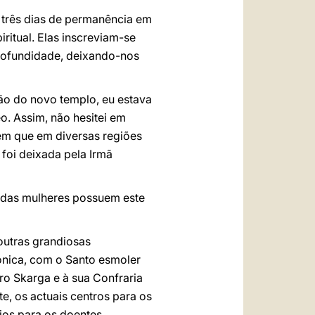
 três dias de permanência em
ritual. Elas inscreviam-se
profundidade, deixando-nos
ção do novo templo, eu estava
. Assim, não hesitei em
em que em diversas regiões
foi deixada pela Irmã
e das mulheres possuem este
 outras grandiosas
ónica, com o Santo esmoler
ro Skarga e à sua Confraria
e, os actuais centros para os
ios para os doentes