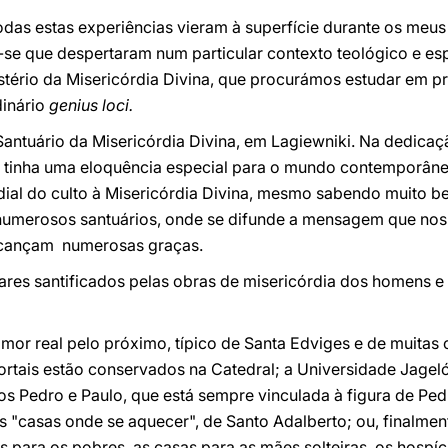
odas estas experiências vieram à superfície durante os meus
se que despertaram num particular contexto teológico e espi
tério da Misericórdia Divina, que procurámos estudar em 
dinário
genius loci.
Santuário da Misericórdia Divina, em Lagiewniki. Na dedica
r tinha uma eloquência especial para o mundo contemporâneo
dial do culto à Misericórdia Divina, mesmo sabendo muito b
numerosos santuários, onde se difunde a mensagem que nos 
alcançam numerosas graças.
res santificados pelas obras de misericórdia dos homens 
 amor real pelo próximo, típico de Santa Edviges e de muitas
ortais estão conservados na Catedral; a Universidade Jagel
os Pedro e Paulo, que está sempre vinculada à figura de Ped
 "casas onde se aquecer", de Santo Adalberto; ou, finalment
 para os pobres, as casas para as mães solteiras, os hospíc