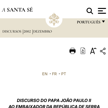
A
SANTA SÉ
PORTUGUÊS
DISCURSOS
2002
DEZEMBRO
FRANÇAIS
ENGLISH
ITALIANO
PORTUGUÊS
ESPAÑOL
EN
-
FR
-
PT
DEUTSCH
POLSKI
العربيّة
DISCURSO DO PAPA JOÃO PAULO II
AO EMBAIXADOR DA REPÚBLICA DE SERRA
中文