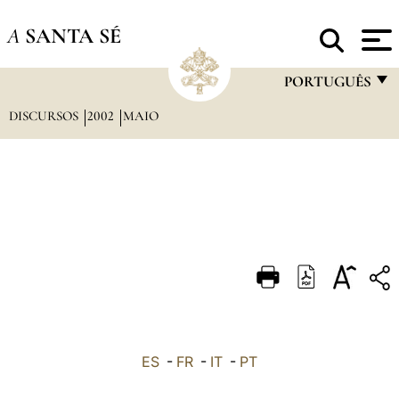
A
SANTA SÉ
PORTUGUÊS
DISCURSOS
2002
MAIO
FRANÇAIS
ENGLISH
ITALIANO
PORTUGUÊS
ESPAÑOL
DEUTSCH
POLSKI
العربيّة
ES
-
FR
-
IT
-
PT
中文