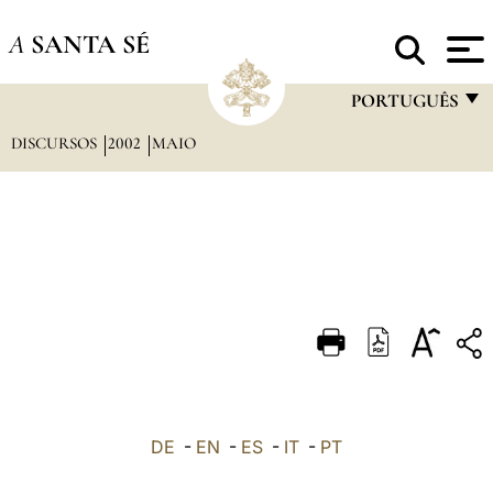
A
SANTA SÉ
PORTUGUÊS
DISCURSOS
2002
MAIO
FRANÇAIS
ENGLISH
ITALIANO
PORTUGUÊS
ESPAÑOL
DEUTSCH
POLSKI
العربيّة
DE
-
EN
-
ES
-
IT
-
PT
中文