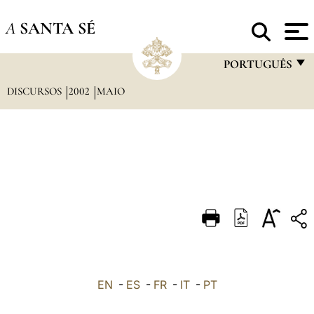
A
SANTA SÉ
PORTUGUÊS
DISCURSOS
2002
MAIO
FRANÇAIS
ENGLISH
ITALIANO
PORTUGUÊS
ESPAÑOL
DEUTSCH
POLSKI
العربيّة
EN
-
ES
-
FR
-
IT
-
PT
中文