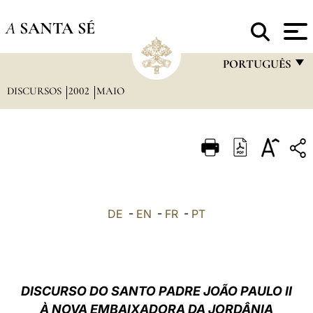
A
SANTA SÉ
PORTUGUÊS
DISCURSOS
2002
MAIO
FRANÇAIS
ENGLISH
ITALIANO
PORTUGUÊS
ESPAÑOL
DE
-
EN
-
FR
-
PT
DEUTSCH
POLSKI
العربيّة
DISCURSO DO SANTO PADRE JOÃO PAULO II
À NOVA EMBAIXADORA DA JORDÂNIA
中文