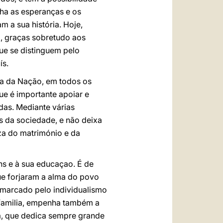
lha as esperanças e os
a sua história. Hoje,
a, graças sobretudo aos
ue se distinguem pelo
ís.
a da Nação, em todos os
ue é importante apoiar e
das. Mediante várias
es da sociedade, e não deixa
eza do matrimónio e da
ns e à sua educaçao. É de
que forjaram a alma do povo
 marcado pelo individualismo
a familia, empenha também a
ja, que dedica sempre grande