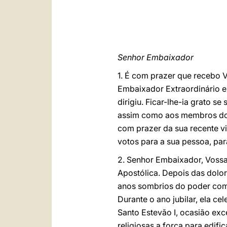
Senhor Embaixador
1. É com prazer que recebo 
Embaixador Extraordinário e 
dirigiu. Ficar-lhe-ia grato s
assim como aos membros do 
com prazer da sua recente vi
votos para a sua pessoa, par
2. Senhor Embaixador, Vossa 
Apostólica. Depois das dolo
anos sombrios do poder comun
Durante o ano jubilar, ela c
Santo Estevão I, ocasião exc
religiosas a força para edif