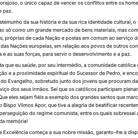
corajoso, o único capaz de vencer os conflitos entre os hom
e paz.
temunho da sua história e da sua rica identidade cultural, o
ão só como um grande mercado de bens materiais, mas como
uais, próprias de cada Nação e postas em comum ao serviço d
 das Nações europeias, em relação aos povos de outros co
s e as suas forças, para servir o desenvolvimento e a paz.
a que eu saúde, por seu intermédio, a comunidade católica 
ção e a proximidade espiritual do Sucessor de Pedro, e enc
 do Evangelho, sobretudo junto dos jovens que procuram dar
iço dos seus irmãos. Sei que os católicos participam plena
ue eles sejam fiéis a exemplo dos grandes santos que marc
o Bispo Vilmos Apor, que tive a alegria de beatificar recente
 perseguição do regime comunista, entre os quais sobressai 
ada memória!
Excelência começa a sua nobre missão, garanto-lhe a dispo