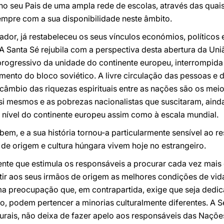
no seu Pais de uma ampla rede de escolas, através das quais
empre com a sua disponibilidade neste âmbito.
ador, já restabeleceu os seus vínculos económios, políticos 
A Santa Sé rejubila com a perspectiva desta abertura da Un
 progressivo da unidade do continente europeu, interrompid
amento do bloco soviético. A livre circulação das pessoas e
ercâmbio das riquezas espirituais entre as nações são os mei
si mesmos e as pobrezas nacionalistas que suscitaram, ain
 a nível do continente europeu assim como à escala mundial.
em, e a sua história tornou-a particularmente sensível ao re
e origem e cultura húngara vivem hoje no estrangeiro.
te que estimula os responsáveis a procurar cada vez mais
ntir aos seus irmãos de origem as melhores condições de vida
ma preocupação que, em contrapartida, exige que seja dedic
o, podem pertencer a minorias culturalmente diferentes. A Sé
turais, não deixa de fazer apelo aos responsáveis das Naçõ