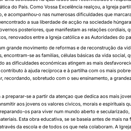
ática do País. Como Vossa Excelência realçou, a Igreja parti
, e acompanhou-o nas numerosas dificuldades que marcaram 
 reencontrado a sua liberdade de acção na sociedade húngar
vernos posteriores, que manifestam as relações cordiais, q
os, renovados entre a Igreja católica e as Autoridades do pa
um grande movimento de reformas e de reconstrução da vid
, encontram-se as familias, células básicas da vida social, q
ndo as dificuldades económicas atingem as mais desfavoreci
eu contributo à ajuda recíproca e à partilha com os mais pobr
liar, recordando, sobretudo com o seu ensinamento, a grand
a preparar-se a partir da atençao que dedica aos mais jove
nsmitir aos jovens os valores civicos, morais e espirituais 
reparando-os para viver num mundo aberto e secularizado,
ateriais. Esta obra educativa, se se baseia antes de mais n
através da escola e de todos os que nela colaboram. A Igre