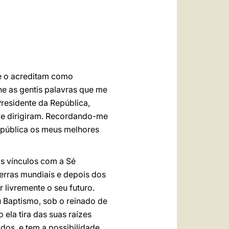
العربيّة
中文
LATINE
ue o acreditam como
he as gentis palavras que me
 Presidente da República,
me dirigiram. Recordando-me
República os meus melhores
os vínculos com a Sé
erras mundiais e depois dos
 livremente o seu futuro.
u Baptismo, sob o reinado de
ela tira das suas raízes
dos, e tem a possibilidade