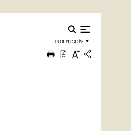
PORTUGUÊS
FRANÇAIS
ENGLISH
ITALIANO
PORTUGUÊS
ESPAÑOL
DEUTSCH
POLSKI