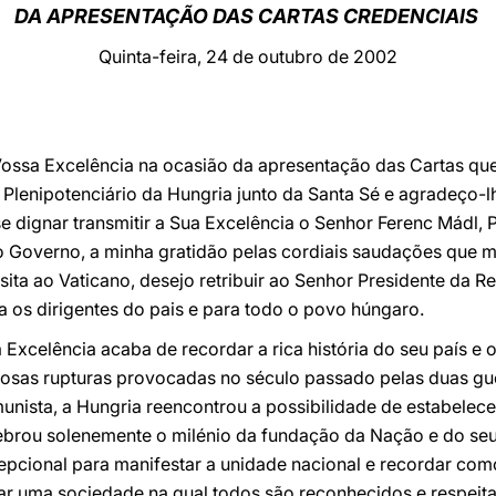
DA APRESENTAÇÃO DAS CARTAS CREDENCIAIS
Quinta-feira, 24 de outubro de 2002
Vossa Excelência na ocasião da apresentação das Cartas q
Plenipotenciário da Hungria junto da Santa Sé e agradeço-l
e se dignar transmitir a Sua Excelência o Senhor Ferenc Mádl,
Governo, a minha gratidão pelas cordiais saudações que 
sita ao Vaticano, desejo retribuir ao Senhor Presidente da 
a os dirigentes do pais e para todo o povo húngaro.
Excelência acaba de recordar a rica história do seu país e 
rosas rupturas provocadas no século passado pelas duas gu
ista, a Hungria reencontrou a possibilidade de estabelecer
elebrou solenemente o milénio da fundação da Nação e do se
epcional para manifestar a unidade nacional e recordar como 
icar uma sociedade na qual todos são reconhecidos e respeita