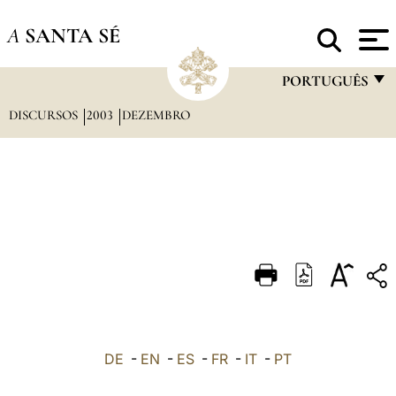
A
SANTA SÉ
PORTUGUÊS
DISCURSOS
2003
DEZEMBRO
FRANÇAIS
ENGLISH
ITALIANO
PORTUGUÊS
ESPAÑOL
DEUTSCH
POLSKI
العربيّة
DE
-
EN
-
ES
-
FR
-
IT
-
PT
中文