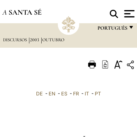
A
SANTA SÉ
PORTUGUÊS
DISCURSOS
2003
OUTUBRO
FRANÇAIS
ENGLISH
ITALIANO
PORTUGUÊS
ESPAÑOL
DE
-
EN
-
ES
-
FR
-
IT
-
PT
DEUTSCH
POLSKI
العربيّة
中文