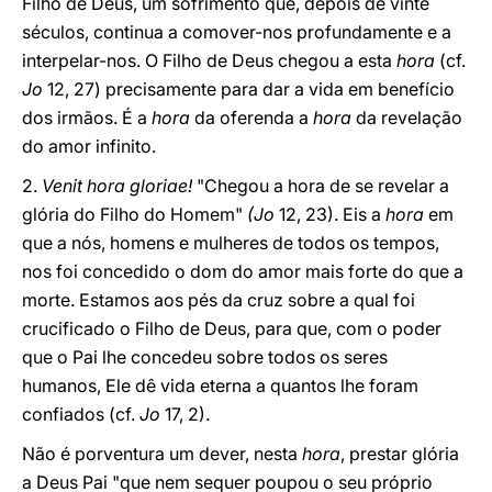
Filho de Deus, um sofrimento que, depois de vinte
séculos, continua a comover-nos profundamente e a
interpelar-nos. O Filho de Deus chegou a esta
hora
(cf.
Jo
12, 27) precisamente para dar a vida em benefício
dos irmãos. É a
hora
da oferenda a
hora
da revelação
do amor infinito.
2.
Venit hora gloriae!
"Chegou a hora de se revelar a
glória do Filho do Homem"
(Jo
12, 23). Eis a
hora
em
que a nós, homens e mulheres de todos os tempos,
nos foi concedido o dom do amor mais forte do que a
morte. Estamos aos pés da cruz sobre a qual foi
crucificado o Filho de Deus, para que, com o poder
que o Pai lhe concedeu sobre todos os seres
humanos, Ele dê vida eterna a quantos lhe foram
confiados (cf.
Jo
17, 2).
Não é porventura um dever, nesta
hora
, prestar glória
a Deus Pai "que nem sequer poupou o seu próprio