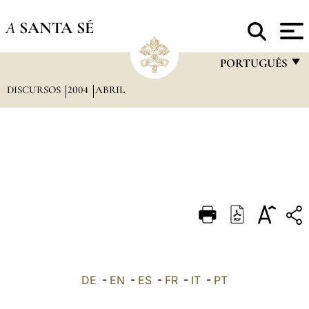
A
SANTA SÉ
PORTUGUÊS
DISCURSOS
2004
ABRIL
FRANÇAIS
ENGLISH
ITALIANO
PORTUGUÊS
ESPAÑOL
DEUTSCH
POLSKI
العربيّة
DE
-
EN
-
ES
-
FR
-
IT
-
PT
中文