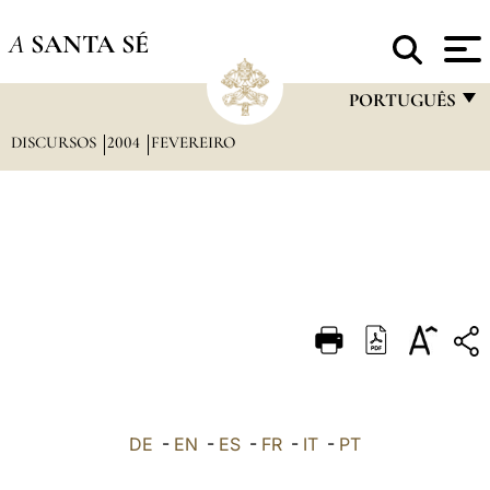
A
SANTA SÉ
PORTUGUÊS
DISCURSOS
2004
FEVEREIRO
FRANÇAIS
ENGLISH
ITALIANO
PORTUGUÊS
ESPAÑOL
DEUTSCH
POLSKI
العربيّة
DE
-
EN
-
ES
-
FR
-
IT
-
PT
中文