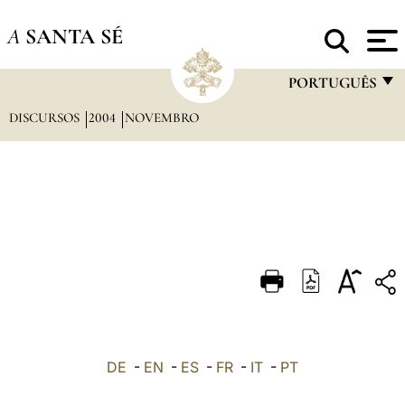
A
SANTA SÉ
PORTUGUÊS
DISCURSOS
2004
NOVEMBRO
FRANÇAIS
ENGLISH
ITALIANO
PORTUGUÊS
ESPAÑOL
DEUTSCH
POLSKI
العربيّة
DE
-
EN
-
ES
-
FR
-
IT
-
PT
中文