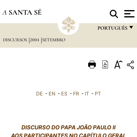
A
SANTA SÉ
PORTUGUÊS
DISCURSOS
2004
SETEMBRO
FRANÇAIS
ENGLISH
ITALIANO
PORTUGUÊS
ESPAÑOL
DE
-
EN
-
ES
-
FR
-
IT
-
PT
DEUTSCH
POLSKI
العربيّة
DISCURSO DO PAPA JOÃO PAULO II
AOS PARTICIPANTES NO CAPÍTULO GERAL
中文