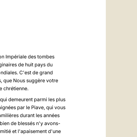
العربيّة
中文
LATINE
ion Impériale des tombes
iginaires de huit pays du
ndiales. C'est de grand
, que Nous suggère votre
e chrétienne.
 qui demeurent parmi les plus
aignées par le Piave, qui vous
milières durant les années
mbien de blessés n'y avons-
itié et l'apaisement d'une