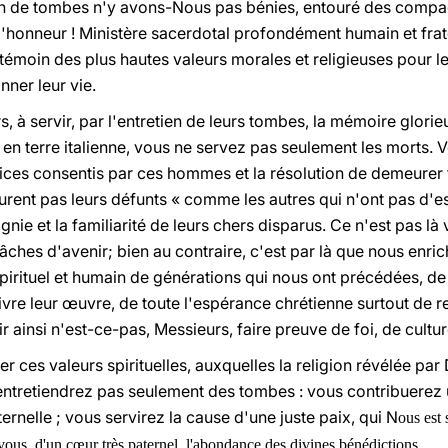
en de tombes n'y avons-Nous pas bénies, entouré des compa
honneur ! Ministère sacerdotal profondément humain et frat
 témoin des plus hautes valeurs morales et religieuses pour
nner leur vie.
, à servir, par l'entretien de leurs tombes, la mémoire glori
 terre italienne, vous ne servez pas seulement les morts. 
fices consentis par ces hommes et la résolution de demeurer 
eurent pas leurs défunts « comme les autres qui n'ont pas d'e
nie et la familiarité de leurs chers disparus. Ce n'est pas là
tâches d'avenir; bien au contraire, c'est par là que nous enri
spirituel et humain de générations qui nous ont précédées, de
vre leur œuvre, de toute l'espérance chrétienne surtout de re
ainsi n'est-ce-pas, Messieurs, faire preuve de foi, de cultu
r ces valeurs spirituelles, auxquelles la religion révélée par
ntretiendrez pas seulement des tombes : vous contribuerez ut
rnelle ; vous servirez la cause d'une juste paix, qui N
ous est 
ous, d'un cœur très paternel, l'abondance des divines bénédictions.