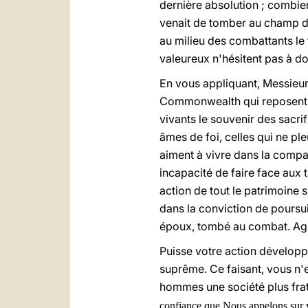
dernière absolution ; combi
venait de tomber au champ d'
au milieu des combattants le
valeureux n'hésitent pas à do
En vous appliquant, Messieurs
Commonwealth qui reposent en
vivants le souvenir des sacri
âmes de foi, celles qui ne pl
aiment à vivre dans la compag
incapacité de faire face aux 
action de tout le patrimoine 
dans la conviction de poursui
époux, tombé au combat. Agir 
Puisse votre action développe
suprême. Ce faisant, vous n'e
hommes une société plus frate
confiance que Nous appelons sur v