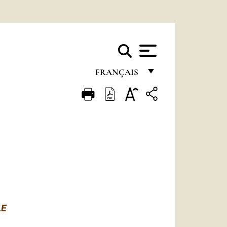
FRANÇAIS
FRANÇAIS
ENGLISH
ITALIANO
PORTUGUÊS
ESPAÑOL
DEUTSCH
LE
POLSKI