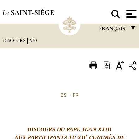
Le
SAINT-SIÈGE
FRANÇAIS
DISCOURS
1960
FRANÇAIS
ENGLISH
ITALIANO
PORTUGUÊS
ESPAÑOL
ES
-
FR
DEUTSCH
POLSKI
العربيّة
DISCOURS DU PAPE JEAN XXIII
e
AUX PARTICIPANTS AU XII
CONGRÈS DE
中文