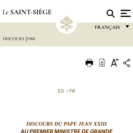
Le
SAINT-SIÈGE
FRANÇAIS
DISCOURS
1960
FRANÇAIS
ENGLISH
ITALIANO
PORTUGUÊS
ESPAÑOL
ES
-
FR
DEUTSCH
POLSKI
العربيّة
DISCOURS DU PAPE JEAN XXIII
AU PREMIER MINISTRE DE GRANDE
中文