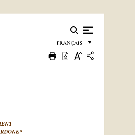
FRANÇAIS
FRANÇAIS
ENGLISH
ITALIANO
PORTUGUÊS
ESPAÑOL
DEUTSCH
MENT
POLSKI
ARDONE*