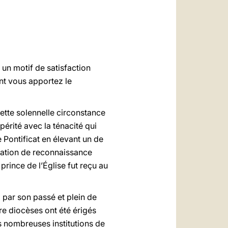
العربيّة
中文
LATINE
un motif de satisfaction
nt vous apportez le
cette solennelle circonstance
érité avec la ténacité qui
Pontificat en élevant un de
station de reconnaissance
rince de l’Église fut reçu au
 par son passé et plein de
re diocèses ont été érigés
s nombreuses institutions de