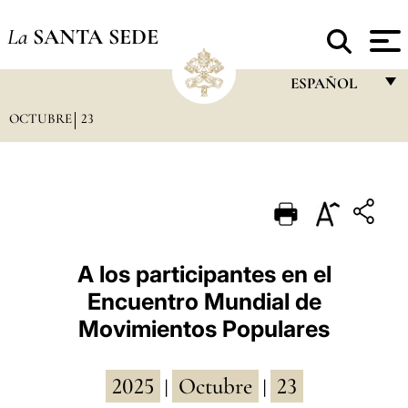
La
SANTA SEDE
ESPAÑOL
OCTUBRE
23
FRANÇAIS
ENGLISH
ITALIANO
PORTUGUÊS
ESPAÑOL
A los participantes en el
Encuentro Mundial de
DEUTSCH
Movimientos Populares
POLSKI
العربيّة
2025
Octubre
23
|
|
中文