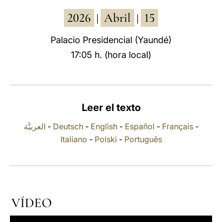
2026
Abril
15
LATINE
|
|
Palacio Presidencial (Yaundé)
17:05 h. (hora local)
Leer el texto
العربيَّة
-
Deutsch
-
English
-
Español
-
Français
-
Italiano
-
Polski
-
Português
VÍDEO