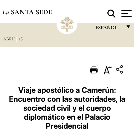
La
SANTA SEDE
ESPAÑOL
ABRIL
15
FRANÇAIS
ENGLISH
ITALIANO
PORTUGUÊS
ESPAÑOL
Viaje apostólico a Camerún:
Encuentro con las autoridades, la
DEUTSCH
sociedad civil y el cuerpo
POLSKI
diplomático en el Palacio
العربيّة
Presidencial
中文