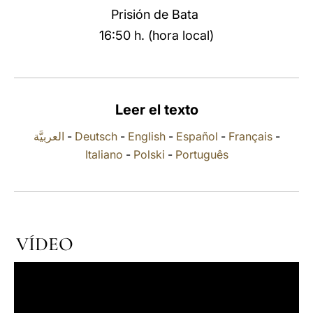
Prisión de Bata
LATINE
16:50 h. (hora local)
Leer el texto
العربيَّة
-
Deutsch
-
English
-
Español
-
Français
-
Italiano
-
Polski
-
Português
VÍDEO