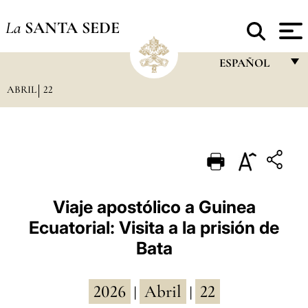
La
SANTA SEDE
ESPAÑOL
ABRIL
22
FRANÇAIS
ENGLISH
ITALIANO
PORTUGUÊS
ESPAÑOL
Viaje apostólico a Guinea
Ecuatorial: Visita a la prisión de
DEUTSCH
Bata
POLSKI
العربيّة
2026
Abril
22
|
|
中文