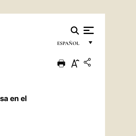
ESPAÑOL
FRANÇAIS
ENGLISH
ITALIANO
PORTUGUÊS
sa en el
ESPAÑOL
DEUTSCH
POLSKI