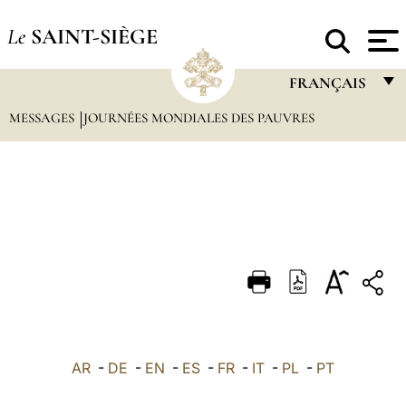
Le
SAINT-SIÈGE
FRANÇAIS
MESSAGES
JOURNÉES MONDIALES DES PAUVRES
FRANÇAIS
ENGLISH
ITALIANO
PORTUGUÊS
ESPAÑOL
DEUTSCH
POLSKI
العربيّة
AR
-
DE
-
EN
-
ES
-
FR
-
IT
-
PL
-
PT
中文