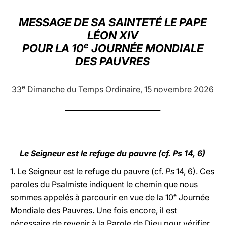
LATINE
MESSAGE DE SA SAINTETÉ LE PAPE
LÉON XIV
e
POUR LA 10
JOURNÉE MONDIALE
DES PAUVRES
e
33
Dimanche du Temps Ordinaire, 15 novembre 2026
___________________________
Le Seigneur est le refuge du pauvre (cf. Ps 14, 6)
1. Le Seigneur est le refuge du pauvre (cf.
Ps
14, 6). Ces
paroles du Psalmiste indiquent le chemin que nous
e
sommes appelés à parcourir en vue de la 10
Journée
Mondiale des Pauvres. Une fois encore, il est
nécessaire de revenir à la Parole de Dieu pour vérifier