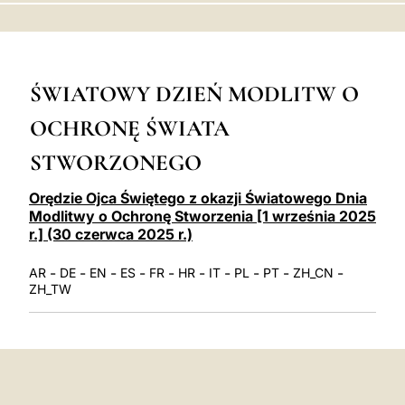
LATINE
ŚWIATOWY DZIEŃ MODLITW O
OCHRONĘ ŚWIATA
STWORZONEGO
Orędzie Ojca Świętego z okazji Światowego Dnia
Modlitwy o Ochronę Stworzenia [1 września 2025
r.] (30 czerwca 2025 r.)
-
-
-
-
-
-
-
-
-
-
AR
DE
EN
ES
FR
HR
IT
PL
PT
ZH_CN
ZH_TW