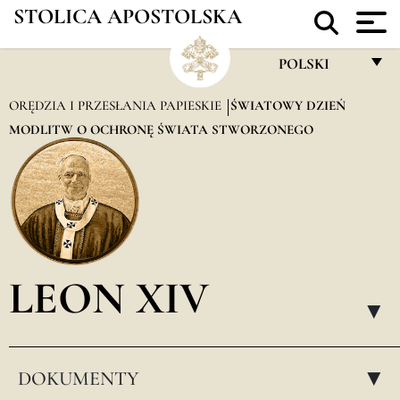
STOLICA APOSTOLSKA
POLSKI
FRANÇAIS
ORĘDZIA I PRZESŁANIA PAPIESKIE
ŚWIATOWY DZIEŃ
MODLITW O OCHRONĘ ŚWIATA STWORZONEGO
ENGLISH
ITALIANO
PORTUGUÊS
ESPAÑOL
DEUTSCH
LEON XIV
POLSKI
▸
العربيّة
DOKUMENTY
中文
▸