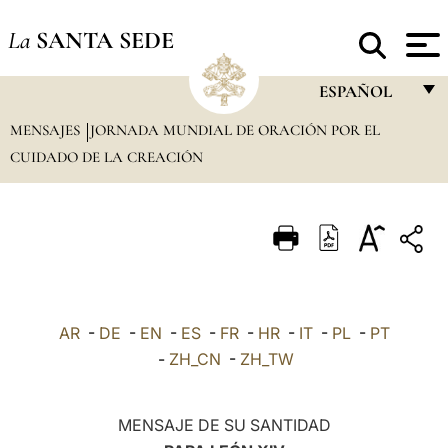
La
SANTA SEDE
ESPAÑOL
MENSAJES
JORNADA MUNDIAL DE ORACIÓN POR EL
FRANÇAIS
CUIDADO DE LA CREACIÓN
ENGLISH
ITALIANO
PORTUGUÊS
ESPAÑOL
DEUTSCH
AR
-
DE
-
EN
-
ES
-
FR
-
HR
-
IT
-
PL
-
PT
-
ZH_CN
-
ZH_TW
POLSKI
العربيّة
MENSAJE DE SU SANTIDAD
中文