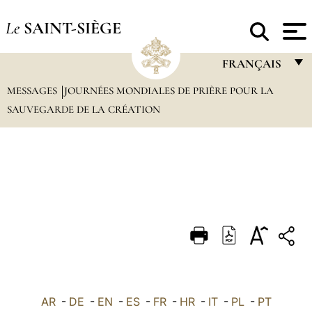
Le
SAINT-SIÈGE
FRANÇAIS
MESSAGES
JOURNÉES MONDIALES DE PRIÈRE POUR LA
FRANÇAIS
SAUVEGARDE DE LA CRÉATION
ENGLISH
ITALIANO
PORTUGUÊS
ESPAÑOL
DEUTSCH
POLSKI
العربيّة
AR
-
DE
-
EN
-
ES
-
FR
-
HR
-
IT
-
PL
-
PT
中文