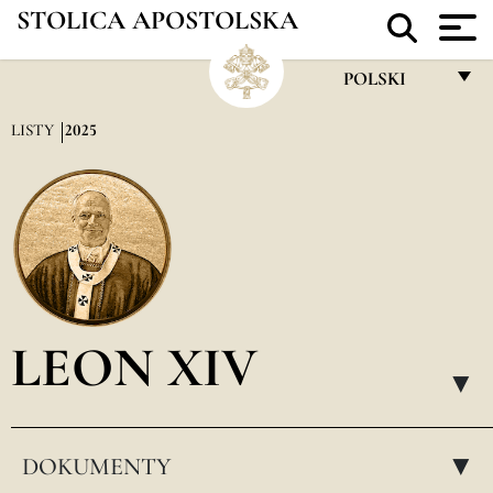
STOLICA APOSTOLSKA
POLSKI
FRANÇAIS
LISTY
2025
ENGLISH
ITALIANO
PORTUGUÊS
ESPAÑOL
DEUTSCH
LEON XIV
POLSKI
▸
العربيّة
DOKUMENTY
中文
▸