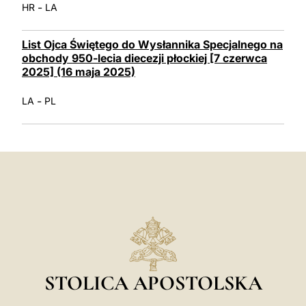
-
HR
LA
List Ojca Świętego do Wysłannika Specjalnego na
obchody 950-lecia diecezji płockiej [7 czerwca
2025] (16 maja 2025)
-
LA
PL
STOLICA APOSTOLSKA