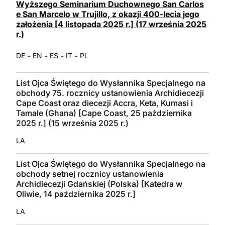
Wyższego Seminarium Duchownego San Carlos
e San Marcelo w Trujillo, z okazji 400-lecia jego
założenia [4 listopada 2025 r.] (17 września 2025
r.)
-
-
-
-
DE
EN
ES
IT
PL
List Ojca Świętego do Wysłannika Specjalnego na
obchody 75. rocznicy ustanowienia Archidiecezji
Cape Coast oraz diecezji Accra, Keta, Kumasi i
Tamale (Ghana) [Cape Coast, 25 października
2025 r.] (15 września 2025 r.)
LA
List Ojca Świętego do Wysłannika Specjalnego na
obchody setnej rocznicy ustanowienia
Archidiecezji Gdańskiej (Polska) [Katedra w
Oliwie, 14 października 2025 r.]
LA