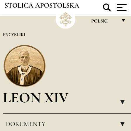
STOLICA APOSTOLSKA
POLSKI
FRANÇAIS
ENCYKLIKI
ENGLISH
ITALIANO
PORTUGUÊS
ESPAÑOL
DEUTSCH
LEON XIV
POLSKI
▸
العربيّة
DOKUMENTY
中文
▸