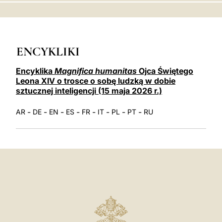
LATINE
ENCYKLIKI
Encyklika
Magnifica humanitas
Ojca Świętego
Leona XIV o trosce o sobę ludzką w dobie
sztucznej inteligencji (15 maja 2026 r.)
-
-
-
-
-
-
-
-
AR
DE
EN
ES
FR
IT
PL
PT
RU