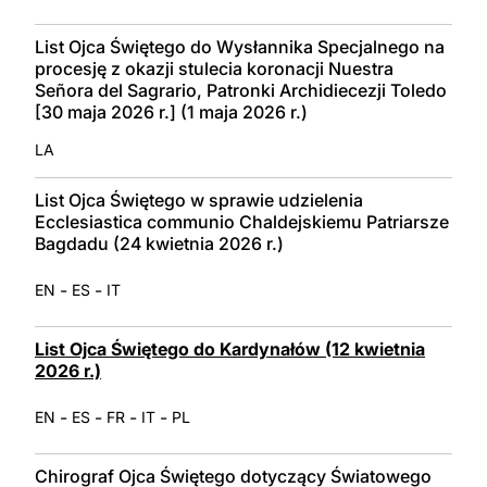
List Ojca Świętego do Wysłannika Specjalnego na
procesję z okazji stulecia koronacji Nuestra
Señora del Sagrario, Patronki Archidiecezji Toledo
[30 maja 2026 r.] (1 maja 2026 r.)
LA
List Ojca Świętego w sprawie udzielenia
Ecclesiastica communio Chaldejskiemu Patriarsze
Bagdadu (24 kwietnia 2026 r.)
-
-
EN
ES
IT
List Ojca Świętego do Kardynałów (12 kwietnia
2026 r.)
-
-
-
-
EN
ES
FR
IT
PL
Chirograf Ojca Świętego dotyczący Światowego