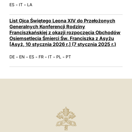
-
-
ES
IT
LA
List Ojca Świętego Leona XIV do Przełożonych
Generalnych Konferencji Rodziny
Franciszkańskiej z okazji rozpoczęcia Obchodów
Osiemsetlecia Śmierci Św. Franciszka z Asyżu
[Asyż, 10 stycznia 2026 r.] (7 stycznia 2025 r.)
-
-
-
-
-
-
DE
EN
ES
FR
IT
PL
PT