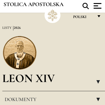
STOLICA APOSTOLSKA
POLSKI
FRANÇAIS
LISTY
2026
ENGLISH
ITALIANO
PORTUGUÊS
ESPAÑOL
DEUTSCH
LEON XIV
POLSKI
▸
العربيّة
DOKUMENTY
中文
▸