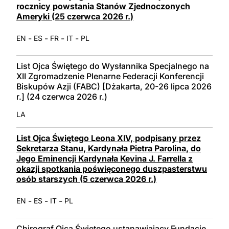
rocznicy powstania Stanów Zjednoczonych
Ameryki (25 czerwca 2026 r.)
-
-
-
-
EN
ES
FR
IT
PL
List Ojca Świętego do Wysłannika Specjalnego na
XII Zgromadzenie Plenarne Federacji Konferencji
Biskupów Azji (FABC) [Dżakarta, 20-26 lipca 2026
r.] (24 czerwca 2026 r.)
LA
List Ojca Świętego Leona XIV, podpisany przez
Sekretarza Stanu, Kardynała Pietra Parolina, do
Jego Eminencji Kardynała Kevina J. Farrella z
okazji spotkania poświęconego duszpasterstwu
osób starszych (5 czerwca 2026 r.)
-
-
-
EN
ES
IT
PL
Chirograf Ojca Świętego ustanawiający Fundację