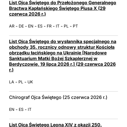
List Ojca Świętego do Przełożonego Generalnego
Bractwa Kapłańskiego Świętego Piusa X (29
czerwca 2026 r.)
-
-
-
-
-
-
-
AR
DE
EN
ES
FR
IT
PL
PT
List Ojca Świętego do wysłannika specjalnego na
obchody 35. rocznicy odnowy struktur Kościoła
obrządku łacińskiego na Ukrainie [Narodowe
Sanktuarium Matki Bożej Szkaplerznej w
Berdyczowie, 19 lipca 2026 r.] (29 czerwca 2026
r.)
-
-
LA
PL
UK
Chirograf Ojca Świętego (25 czerwca 2026 r.)
-
-
EN
ES
IT
List Ojca Świętego Leona XIV z okazji 250.