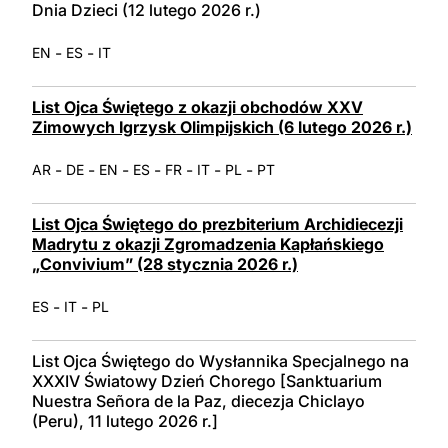
Dnia Dzieci (12 lutego 2026 r.)
-
-
EN
ES
IT
List Ojca Świętego z okazji obchodów XXV
Zimowych Igrzysk Olimpijskich (6 lutego 2026 r.)
-
-
-
-
-
-
-
AR
DE
EN
ES
FR
IT
PL
PT
List Ojca Świętego do prezbiterium Archidiecezji
Madrytu z okazji Zgromadzenia Kapłańskiego
„Convivium” (28 stycznia 2026 r.)
-
-
ES
IT
PL
List Ojca Świętego do Wysłannika Specjalnego na
XXXIV Światowy Dzień Chorego [Sanktuarium
Nuestra Señora de la Paz, diecezja Chiclayo
(Peru), 11 lutego 2026 r.]