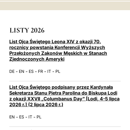
LATINE
LISTY 2026
List Ojca Świętego Leona XIV z okazji 70.
rocznicy powstania Konferencji Wyższych
Przełożonych Zakonów Męskich w Stanach
Zjednoczonych Ameryki
-
-
-
-
-
DE
EN
ES
FR
IT
PL
List Ojca Świętego podpisany przez Kardynała
Sekretarza Stanu Pietra Parolina do Biskupa Lodi
z okazji XXVII „Columbanus Day” [Lodi, 4-5 lipca
2026 r.] (2 lipca 2026 r.)
-
-
-
EN
ES
IT
PL