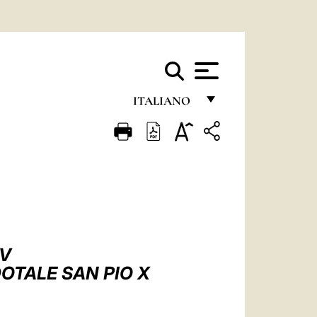
ITALIANO
FRANÇAIS
ENGLISH
ITALIANO
PORTUGUÊS
ESPAÑOL
IV
DEUTSCH
OTALE SAN PIO X
POLSKI