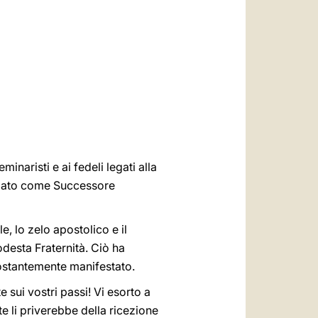
العربيّة
中文
LATINE
naristi e ai fedeli legati alla
fidato come Successore
, lo zelo apostolico e il
desta Fraternità. Ciò ha
costantemente manifestato.
e sui vostri passi! Vi esorto a
e li priverebbe della ricezione