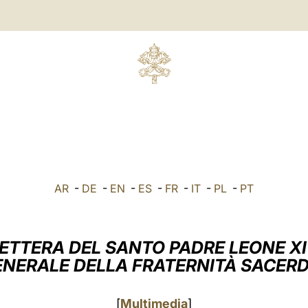
AR
-
DE
-
EN
-
ES
-
FR
-
IT
-
PL
-
PT
ETTERA DEL SANTO PADRE LEONE X
ENERALE DELLA FRATERNITÀ SACERD
[
Multimedia
]