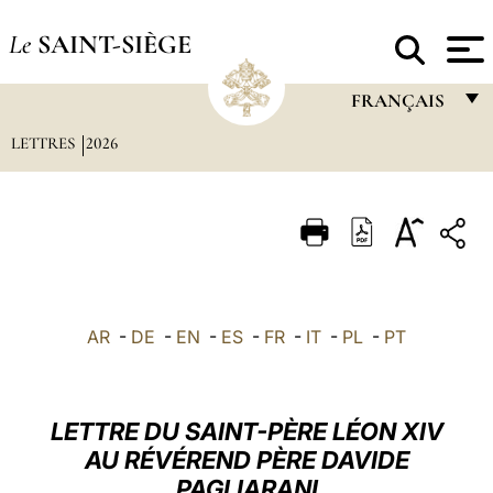
Le
SAINT-SIÈGE
FRANÇAIS
LETTRES
2026
FRANÇAIS
ENGLISH
ITALIANO
PORTUGUÊS
ESPAÑOL
AR
-
DE
-
EN
-
ES
-
FR
-
IT
-
PL
-
PT
DEUTSCH
POLSKI
LETTRE DU SAINT-PÈRE LÉON XIV
العربيّة
AU RÉVÉREND PÈRE DAVIDE
PAGLIARANI
中文