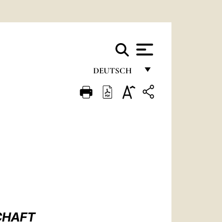
DEUTSCH
FRANÇAIS
ENGLISH
ITALIANO
PORTUGUÊS
ESPAÑOL
DEUTSCH
POLSKI
CHAFT